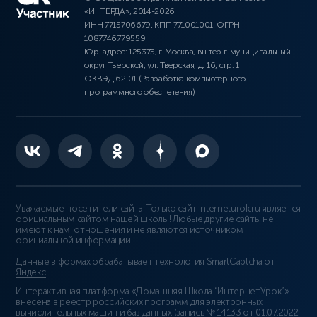
«ИНТЕРДА», 2014-2026
ИНН 7715706679, КПП 771001001, ОГРН
1087746779559
Юр. адрес: 125375, г. Москва, вн.тер.г. муниципальный
округ Тверской, ул. Тверская, д. 16, стр. 1
ОКВЭД 62.01 (Разработка компьютерного
программного обеспечения)
Уважаемые посетители сайта! Только сайт interneturok.ru является
официальным сайтом нашей школы! Любые другие сайты не
имеют к нам отношения и не являются источником
официальной информации.
Данные в формах обрабатывает технология
SmartCaptcha от
Яндекс
Интерактивная платформа «Домашняя Школа “ИнтернетУрок”»
внесена в реестр российских программ для электронных
вычислительных машин и баз данных (
запись № 14133 от 01.07.2022