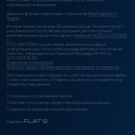
имеют к нам отношения и не являются источником
официальной информации.
Данные в формах обрабатывает технология
SmartCaptcha от
Яндекс
Интерактивная платформа «Домашняя Школа “ИнтернетУрок”»
внесена в реестр российских программ для электронных
вычислительных машин и баз данных (
запись № 14133 от 01.07.2022
г.
).
ООО «ИНТЕРДА» осуществляет деятельность в сфере
информационных технологий (код вида деятельности согласно
перечню, утверждённому Приказом Минцифры № 449 от
11.05.2023: 16.01)
Подробнее о платформе
.
Форматы предоставления доступа к платформе и стоимость
.
Для повышения удобства работы с сайтом мы используем файлы
cookie и веб-аналитику. Оставаясь на сайте, вы соглашаетесь на
обработку таких данных.
Соглашение о пользовании сайтом
Политика в отношении обработки персональных данных
Сведения об образовательной организации