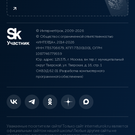
© ИнтернетУрок, 2009-2026
© Общество с ограниченной ответственностью
«ИНТЕРДА», 2014-2026
ИНН 7715706679, КПП 771001001, ОГРН
1087746779559
Юр. адрес: 125375, г. Москва, вн.тер.г. муниципальный
округ Тверской, ул. Тверская, д. 16, стр. 1
ОКВЭД 62.01 (Разработка компьютерного
программного обеспечения)
Уважаемые посетители сайта! Только сайт interneturok.ru является
официальным сайтом нашей школы! Любые другие сайты не