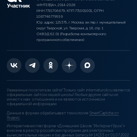
«ИНТЕРДА», 2014-2026
ИНН 7715706679, КПП 771001001, ОГРН
1087746779559
Юр. адрес: 125375, г. Москва, вн.тер.г. муниципальный
округ Тверской, ул. Тверская, д. 16, стр. 1
ОКВЭД 62.01 (Разработка компьютерного
программного обеспечения)
Уважаемые посетители сайта! Только сайт interneturok.ru является
официальным сайтом нашей школы! Любые другие сайты не
имеют к нам отношения и не являются источником
официальной информации.
Данные в формах обрабатывает технология
SmartCaptcha от
Яндекс
Интерактивная платформа «Домашняя Школа “ИнтернетУрок”»
внесена в реестр российских программ для электронных
вычислительных машин и баз данных (
запись № 14133 от 01.07.2022