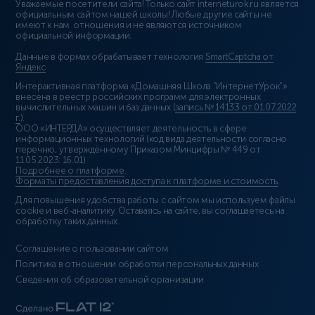
Уважаемые посетители сайта! Только сайт interneturok.ru является
официальным сайтом нашей школы! Любые другие сайты не
имеют к нам отношения и не являются источником
официальной информации.
Данные в формах обрабатывает технология
SmartCaptcha от
Яндекс
Интерактивная платформа «Домашняя Школа “ИнтернетУрок”»
внесена в реестр российских программ для электронных
вычислительных машин и баз данных (
запись № 14133 от 01.07.2022
г.
).
ООО «ИНТЕРДА» осуществляет деятельность в сфере
информационных технологий (код вида деятельности согласно
перечню, утверждённому Приказом Минцифры № 449 от
11.05.2023: 16.01)
Подробнее о платформе
.
Форматы предоставления доступа к платформе и стоимость
.
Для повышения удобства работы с сайтом мы используем файлы
cookie и веб-аналитику. Оставаясь на сайте, вы соглашаетесь на
обработку таких данных.
Соглашение о пользовании сайтом
Политика в отношении обработки персональных данных
Сведения об образовательной организации