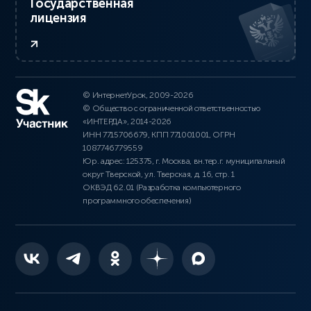
Государственная
лицензия
© ИнтернетУрок, 2009-2026
© Общество с ограниченной ответственностью
«ИНТЕРДА», 2014-2026
ИНН 7715706679, КПП 771001001, ОГРН
1087746779559
Юр. адрес: 125375, г. Москва, вн.тер.г. муниципальный
округ Тверской, ул. Тверская, д. 16, стр. 1
ОКВЭД 62.01 (Разработка компьютерного
программного обеспечения)