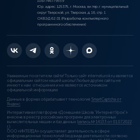
1087746779559
Юр. адрес: 125375, г. Москва, вн.тер.г. муниципальный
округ Тверской, ул. Тверская, д. 16, стр. 1
ОКВЭД 62.01 (Разработка компьютерного
программного обеспечения)
Уважаемые посетители сайта! Только сайт interneturok.ru является
официальным сайтом нашей школы! Любые другие сайты не
имеют к нам отношения и не являются источником
официальной информации.
Данные в формах обрабатывает технология
SmartCaptcha от
Яндекс
Интерактивная платформа «Домашняя Школа “ИнтернетУрок”»
внесена в реестр российских программ для электронных
вычислительных машин и баз данных (
запись № 14133 от 01.07.2022
г.
).
ООО «ИНТЕРДА» осуществляет деятельность в сфере
информационных технологий (код вида деятельности согласно