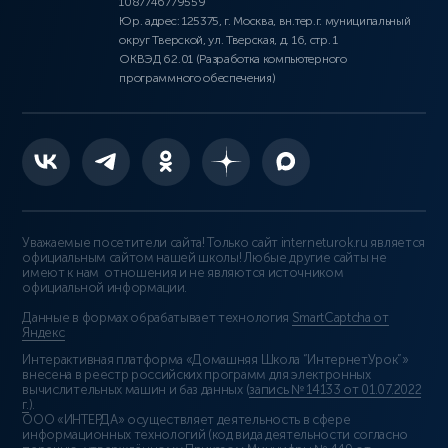
1087746779559
Юр. адрес: 125375, г. Москва, вн.тер.г. муниципальный
округ Тверской, ул. Тверская, д. 16, стр. 1
ОКВЭД 62.01 (Разработка компьютерного
программного обеспечения)
Уважаемые посетители сайта! Только сайт interneturok.ru является
официальным сайтом нашей школы! Любые другие сайты не
имеют к нам отношения и не являются источником
официальной информации.
Данные в формах обрабатывает технология
SmartCaptcha от
Яндекс
Интерактивная платформа «Домашняя Школа “ИнтернетУрок”»
внесена в реестр российских программ для электронных
вычислительных машин и баз данных (
запись № 14133 от 01.07.2022
г.
).
ООО «ИНТЕРДА» осуществляет деятельность в сфере
информационных технологий (код вида деятельности согласно