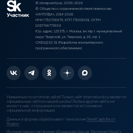
© ИнтернетУрок, 2009-2026
© Общество с ограниченной ответственностью
«ИНТЕРДА», 2014-2026
ИНН 7715706679, КПП 771001001, ОГРН
1087746779559
Юр. адрес: 125375, г. Москва, вн.тер.г. муниципальный
округ Тверской, ул. Тверская, д. 16, стр. 1
ОКВЭД 62.01 (Разработка компьютерного
программного обеспечения)
Уважаемые посетители сайта! Только сайт interneturok.ru является
официальным сайтом нашей школы! Любые другие сайты не
имеют к нам отношения и не являются источником
официальной информации.
Данные в формах обрабатывает технология
SmartCaptcha от
Яндекс
Интерактивная платформа «Домашняя Школа “ИнтернетУрок”»