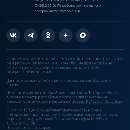
округ Тверской, ул. Тверская, д. 16, стр. 1
ОКВЭД 62.01 (Разработка компьютерного
программного обеспечения)
Уважаемые посетители сайта! Только сайт interneturok.ru является
официальным сайтом нашей школы! Любые другие сайты не
имеют к нам отношения и не являются источником
официальной информации.
Данные в формах обрабатывает технология
SmartCaptcha от
Яндекс
Интерактивная платформа «Домашняя Школа “ИнтернетУрок”»
внесена в реестр российских программ для электронных
вычислительных машин и баз данных (
запись № 14133 от 01.07.2022
г.
).
ООО «ИНТЕРДА» осуществляет деятельность в сфере
информационных технологий (код вида деятельности согласно
перечню, утверждённому Приказом Минцифры № 449 от
11.05.2023: 16.01)
Подробнее о платформе
.