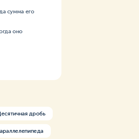
гда сумма его
когда оно
есятичная дробь
параллелепипеда