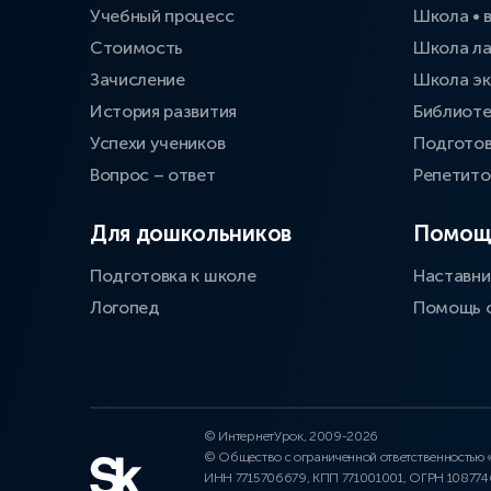
Учебный процесс
Школа • 
Стоимость
Школа л
Зачисление
Школа эк
История развития
Библиоте
Успехи учеников
Подготов
Вопрос – ответ
Репетит
Для дошкольников
Помощ
Подготовка к школе
Наставни
Логопед
Помощь 
© ИнтернетУрок, 2009-2026
© Общество с ограниченной ответственностью
ИНН 7715706679, КПП 771001001, ОГРН 10877