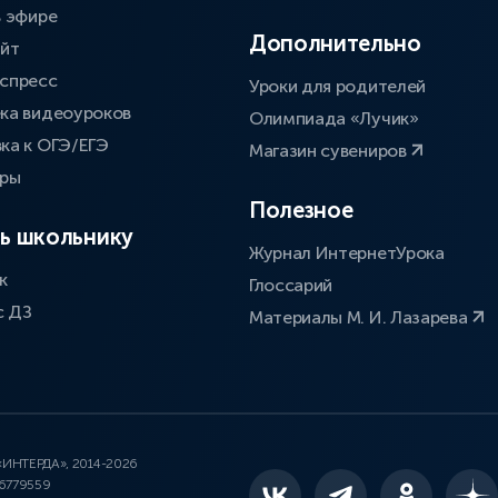
в эфире
Дополнительно
айт
спресс
Уроки для родителей
ка видеоуроков
Олимпиада «Лучик»
ка к ОГЭ/ЕГЭ
Магазин сувениров
оры
Полезное
ь школьнику
Журнал ИнтернетУрока
к
Глоссарий
с ДЗ
Материалы М. И. Лазарева
 «ИНТЕРДА», 2014-2026
46779559