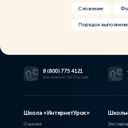
Сложение
Фо
Порядок выполнени
8 (800) 775 4121
бесплатно по России
Школа «ИнтернетУрок»
Школьн
О школе
Экстерн