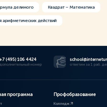
рмула делимого
Квадрат – Математика
я арифметических действий
+7 (495) 106 4424
school@internetur
дополнительный номер
ответим за 1 раб. де
ая программа
Профобразование
ат
Колледж