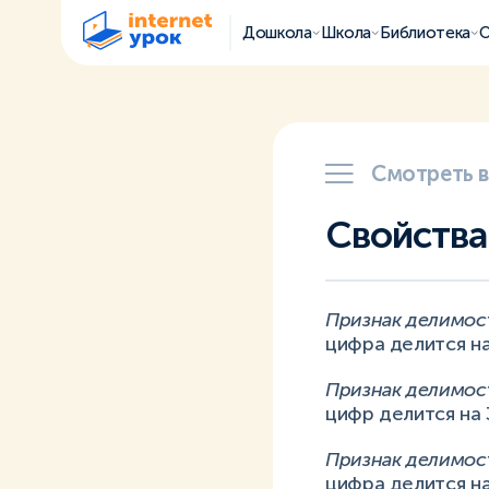
Дошкола
Школа
Библиотека
О
Смотреть 
Свойства
Признак делимост
цифра делится на 
Признак делимост
цифр делится на 
Признак делимост
цифра делится на 