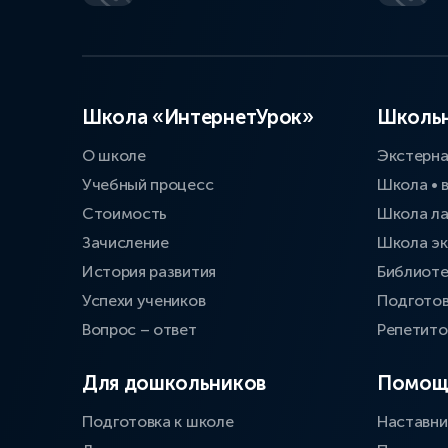
Школа «ИнтернетУрок»
Школьн
О школе
Экстерн
Учебный процесс
Школа • 
Стоимость
Школа л
Зачисление
Школа эк
История развития
Библиоте
Успехи учеников
Подготов
Вопрос – ответ
Репетит
Для дошкольников
Помощ
Подготовка к школе
Наставни