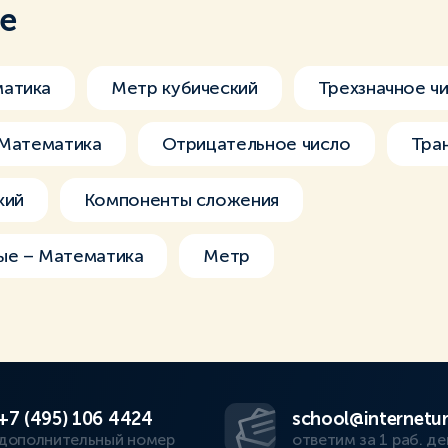
ме
атика
Метр кубический
Трехзначное ч
 Математика
Отрицательное число
Тра
кий
Компоненты сложения
ые – Математика
Метр
+7 (495) 106 4424
school@internetur
дополнительный номер
ответим за 1 раб. де