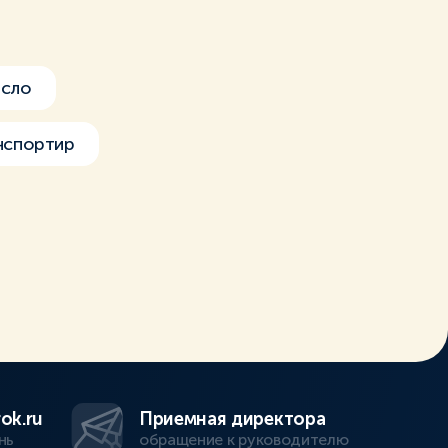
исло
нспортир
ok.ru
Приемная директора
нь
обращение к руководителю