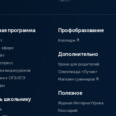
ая программа
Профобразование
ат
Колледж
в эфире
Дополнительно
айт
спресс
Уроки для родителей
ка видеоуроков
Олимпиада «Лучик»
ка к ОГЭ/ЕГЭ
Магазин сувениров
оры
Полезное
ь школьнику
Журнал ИнтернетУрока
к
Глоссарий