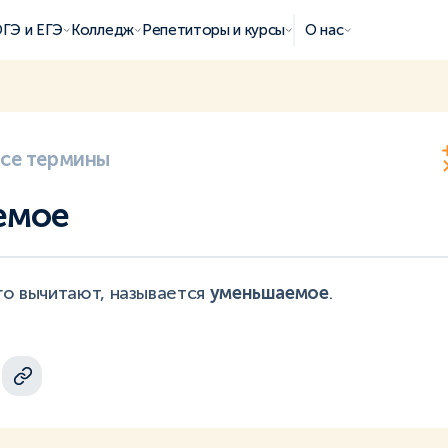
ГЭ и ЕГЭ
Колледж
Репетиторы и курсы
О нас
все термины
емое
го вычитают, называется
уменьшаемое
.