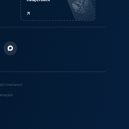
ерсональных
низации