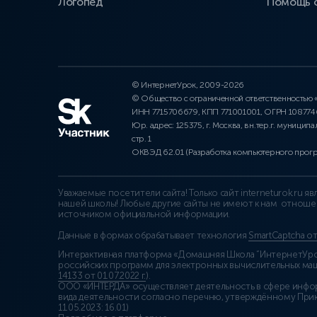
Логопед
Помощь 
© ИнтернетУрок, 2009-2026
© Общество с ограниченной ответственностью
ИНН 7715706679, КПП 771001001, ОГРН 10877
Юр. адрес: 125375, г. Москва, вн.тер.г. муниципа
стр. 1
ОКВЭД 62.01 (Разработка компьютерного прог
Уважаемые посетители сайта! Только сайт interneturok.ru 
нашей школы! Любые другие сайты не имеют к нам отноше
источником официальной информации.
Данные в формах обрабатывает технология
SmartCaptcha о
Интерактивная платформа «Домашняя Школа “ИнтернетУрок
российских программ для электронных вычислительных маши
14133 от 01.07.2022 г.
).
ООО «ИНТЕРДА» осуществляет деятельность в сфере инфо
вида деятельности согласно перечню, утверждённому При
11.05.2023: 16.01)