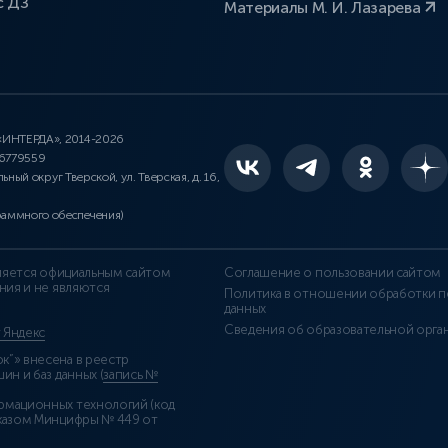
с ДЗ
Материалы М. И. Лазарева
 «ИНТЕРДА», 2014-2026
46779559
льный округ Тверской, ул. Тверская, д. 16,
раммного обеспечения)
является официальным сайтом
Соглашение о пользовании сайтом
ния и не являются
Политика в отношении обработки п
данных
Сведения об образовательной орга
т Яндекс
”» внесена в реестр
н и баз данных (
запись №
рмационных технологий (код
казом Минцифры № 449 от