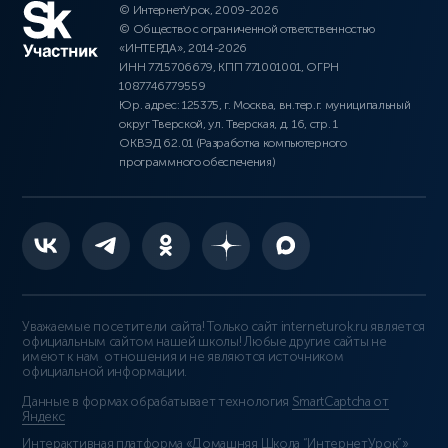
© ИнтернетУрок, 2009-2026
© Общество с ограниченной ответственностью
«ИНТЕРДА», 2014-2026
ИНН 7715706679, КПП 771001001, ОГРН
1087746779559
Юр. адрес: 125375, г. Москва, вн.тер.г. муниципальный
округ Тверской, ул. Тверская, д. 16, стр. 1
ОКВЭД 62.01 (Разработка компьютерного
программного обеспечения)
Уважаемые посетители сайта! Только сайт interneturok.ru является
официальным сайтом нашей школы! Любые другие сайты не
имеют к нам отношения и не являются источником
официальной информации.
Данные в формах обрабатывает технология
SmartCaptcha от
Яндекс
Интерактивная платформа «Домашняя Школа “ИнтернетУрок”»