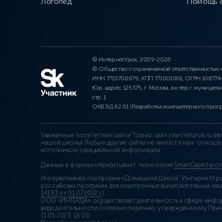
Логопед
Помощь 
© ИнтернетУрок, 2009-2026
© Общество с ограниченной ответственностью
ИНН 7715706679, КПП 771001001, ОГРН 10877
Юр. адрес: 125375, г. Москва, вн.тер.г. муниципа
стр. 1
ОКВЭД 62.01 (Разработка компьютерного прог
Уважаемые посетители сайта! Только сайт interneturok.ru 
нашей школы! Любые другие сайты не имеют к нам отноше
источником официальной информации.
Данные в формах обрабатывает технология
SmartCaptcha о
Интерактивная платформа «Домашняя Школа “ИнтернетУрок
российских программ для электронных вычислительных маши
14133 от 01.07.2022 г.
).
ООО «ИНТЕРДА» осуществляет деятельность в сфере инфо
вида деятельности согласно перечню, утверждённому При
11.05.2023: 16.01)