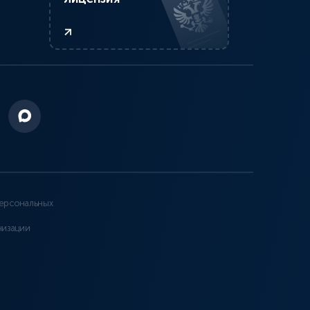
ерсональных
низации