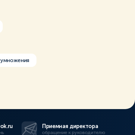
 умножения
ok.ru
Приемная директора
нь
обращение к руководителю