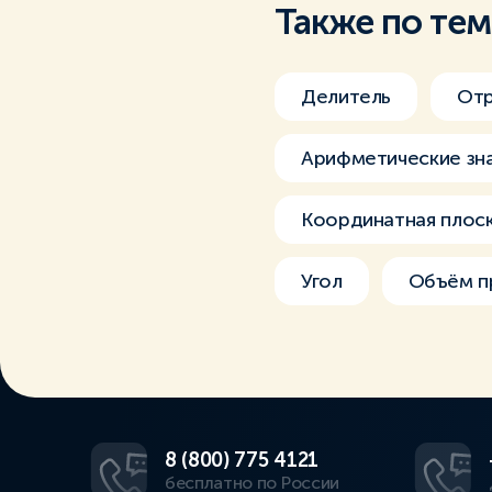
Также по те
Делитель
Отр
Арифметические зн
Координатная плос
Угол
Объём п
8 (800) 775 4121
бесплатно по России