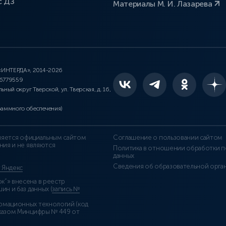
с ДЗ
Материалы М. И. Лазарева
 «ИНТЕРДА», 2014-2026
46779559
льный округ Тверской, ул. Тверская, д. 16,
раммного обеспечения)
является официальным сайтом
Соглашение о пользовании сайтом
ния и не являются
Политика в отношении обработки п
данных
Сведения об образовательной орга
т Яндекс
”» внесена в реестр
н и баз данных (
запись №
рмационных технологий (код
казом Минцифры № 449 от