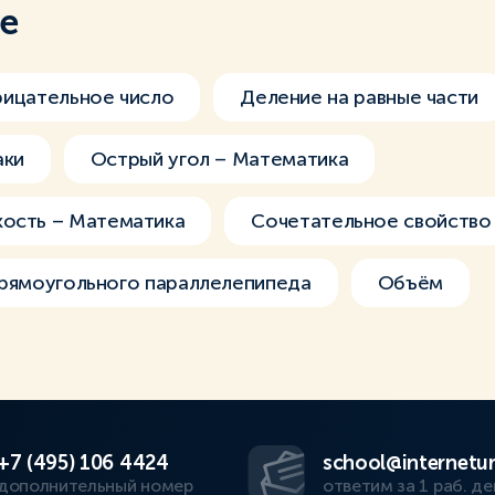
ме
ицательное число
Деление на равные части
аки
Острый угол – Математика
кость – Математика
Сочетательное свойство
рямоугольного параллелепипеда
Объём
+7 (495) 106 4424
school@internetur
дополнительный номер
ответим за 1 раб. де