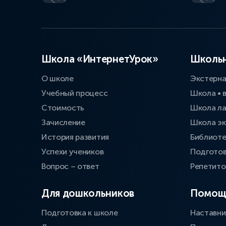
Школа «ИнтернетУрок»
Школьн
О школе
Экстерн
Учебный процесс
Школа • 
Стоимость
Школа л
Зачисление
Школа эк
История развития
Библиоте
Успехи учеников
Подготов
Вопрос – ответ
Репетит
Для дошкольников
Помощ
Подготовка к школе
Наставни