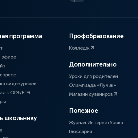
ая программа
Профобразование
ат
Колледж
в эфире
Дополнительно
айт
спресс
Уроки для родителей
ка видеоуроков
Олимпиада «Лучик»
ка к ОГЭ/ЕГЭ
Магазин сувениров
оры
Полезное
ь школьнику
Журнал ИнтернетУрока
к
Глоссарий