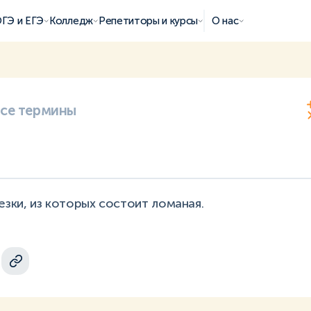
ГЭ и ЕГЭ
Колледж
Репетиторы и курсы
О нас
все термины
езки, из которых состоит ломаная.