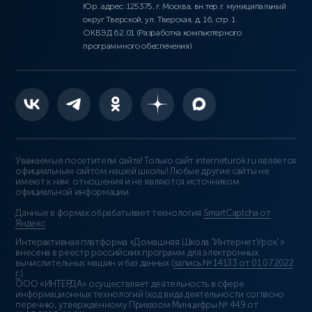
Юр. адрес: 125375, г. Москва, вн.тер.г. муниципальный
округ Тверской, ул. Тверская, д. 16, стр. 1
ОКВЭД 62.01 (Разработка компьютерного
программного обеспечения)
Уважаемые посетители сайта! Только сайт interneturok.ru является
официальным сайтом нашей школы! Любые другие сайты не
имеют к нам отношения и не являются источником
официальной информации.
Данные в формах обрабатывает технология
SmartCaptcha от
Яндекс
Интерактивная платформа «Домашняя Школа “ИнтернетУрок”»
внесена в реестр российских программ для электронных
вычислительных машин и баз данных (
запись № 14133 от 01.07.2022
г.
).
ООО «ИНТЕРДА» осуществляет деятельность в сфере
информационных технологий (код вида деятельности согласно
перечню, утверждённому Приказом Минцифры № 449 от