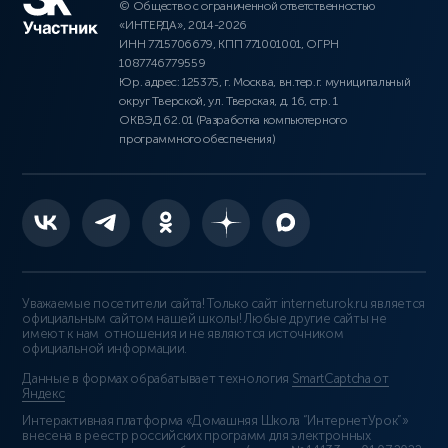
© Общество с ограниченной ответственностью
«ИНТЕРДА», 2014-2026
ИНН 7715706679, КПП 771001001, ОГРН
1087746779559
Юр. адрес: 125375, г. Москва, вн.тер.г. муниципальный
округ Тверской, ул. Тверская, д. 16, стр. 1
ОКВЭД 62.01 (Разработка компьютерного
программного обеспечения)
Уважаемые посетители сайта! Только сайт interneturok.ru является
официальным сайтом нашей школы! Любые другие сайты не
имеют к нам отношения и не являются источником
официальной информации.
Данные в формах обрабатывает технология
SmartCaptcha от
Яндекс
Интерактивная платформа «Домашняя Школа “ИнтернетУрок”»
внесена в реестр российских программ для электронных