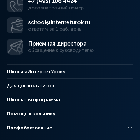
+7 (495) 106 4424
дополнительный номер
school@interneturok.ru
ответим за 1 раб. день
Приемная директора
обращение к руководителю
Школа «ИнтернетУрок»
Для дошкольников
Школьная программа
Помощь школьнику
Профобразование