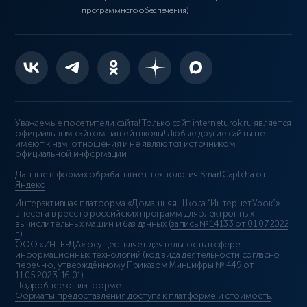
программного обеспечения)
Уважаемые посетители сайта! Только сайт interneturok.ru является
официальным сайтом нашей школы! Любые другие сайты не
имеют к нам отношения и не являются источником
официальной информации.
Данные в формах обрабатывает технология
SmartCaptcha от
Яндекс
Интерактивная платформа «Домашняя Школа “ИнтернетУрок”»
внесена в реестр российских программ для электронных
вычислительных машин и баз данных (
запись № 14133 от 01.07.2022
г.
).
ООО «ИНТЕРДА» осуществляет деятельность в сфере
информационных технологий (код вида деятельности согласно
перечню, утверждённому Приказом Минцифры № 449 от
11.05.2023: 16.01)
Подробнее о платформе
.
Форматы предоставления доступа к платформе и стоимость
.