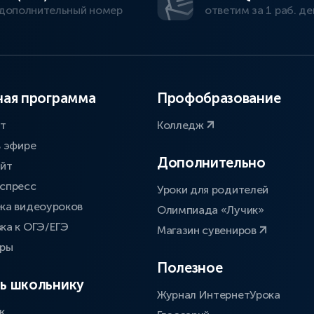
дополнительный номер
ответим за 1 раб. де
ая программа
Профобразование
ат
Колледж
в эфире
Дополнительно
айт
спресс
Уроки для родителей
ка видеоуроков
Олимпиада «Лучик»
ка к ОГЭ/ЕГЭ
Магазин сувениров
оры
Полезное
ь школьнику
Журнал ИнтернетУрока
к