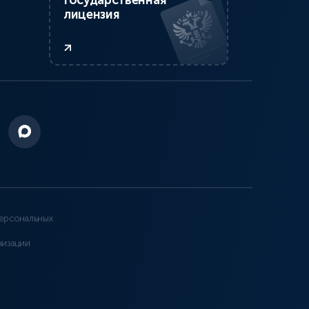
Государственная
лицензия
ерсональных
низации