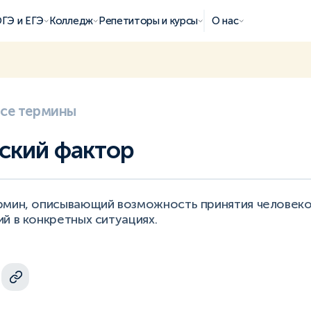
ГЭ и ЕГЭ
Колледж
Репетиторы и курсы
О нас
все термины
ский фактор
рмин, описывающий возможность принятия человек
й в конкретных ситуациях.