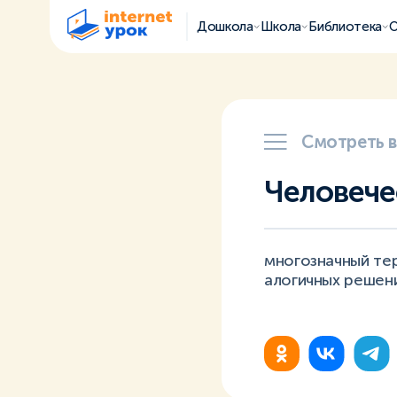
Дошкола
Школа
Библиотека
О
Смотреть 
Человече
многозначный те
алогичных решени