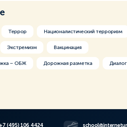
ме
Террор
Националистический терроризм
Экстремизм
Вакцинация
ожка – ОБЖ
Дорожная разметка
Диалог
+7 (495) 106 4424
school@internetur