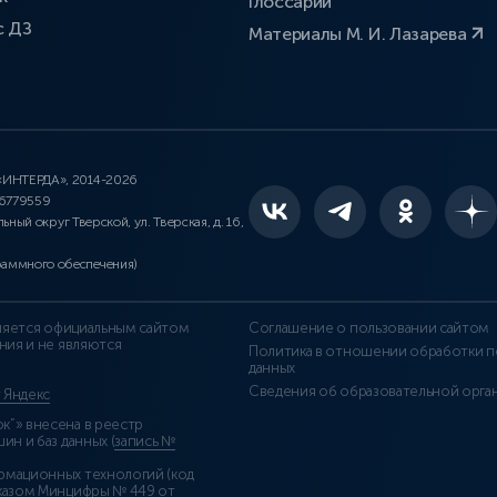
Глоссарий
с ДЗ
Материалы М. И. Лазарева
 «ИНТЕРДА», 2014-2026
46779559
льный округ Тверской, ул. Тверская, д. 16,
раммного обеспечения)
является официальным сайтом
Соглашение о пользовании сайтом
ния и не являются
Политика в отношении обработки п
данных
Сведения об образовательной орга
т Яндекс
”» внесена в реестр
н и баз данных (
запись №
рмационных технологий (код
казом Минцифры № 449 от