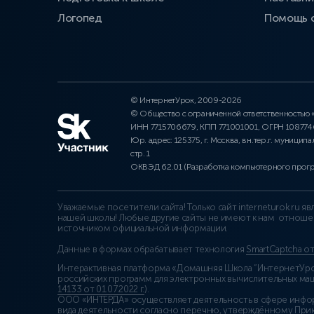
Логопед
Помощь 
© ИнтернетУрок, 2009-2026
© Общество с ограниченной ответственностью
ИНН 7715706679, КПП 771001001, ОГРН 10877
Юр. адрес: 125375, г. Москва, вн.тер.г. муниципа
стр. 1
ОКВЭД 62.01 (Разработка компьютерного прог
Уважаемые посетители сайта! Только сайт interneturok.ru 
нашей школы! Любые другие сайты не имеют к нам отноше
источником официальной информации.
Данные в формах обрабатывает технология
SmartCaptcha о
Интерактивная платформа «Домашняя Школа “ИнтернетУрок
российских программ для электронных вычислительных маши
14133 от 01.07.2022 г.
).
ООО «ИНТЕРДА» осуществляет деятельность в сфере инфо
вида деятельности согласно перечню, утверждённому При