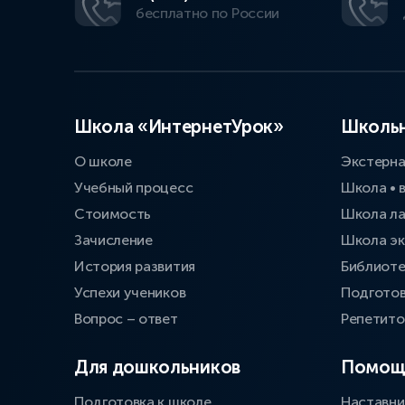
бесплатно по России
Школа «ИнтернетУрок»
Школьн
О школе
Экстерн
Учебный процесс
Школа • 
Стоимость
Школа л
Зачисление
Школа эк
История развития
Библиоте
Успехи учеников
Подготов
Вопрос – ответ
Репетит
Для дошкольников
Помощ
Подготовка к школе
Наставни