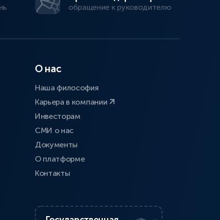
нь
обращение к руководителю
О нас
Наша философия
Карьера в компании
Инвесторам
СМИ о нас
Документы
О платформе
Контакты