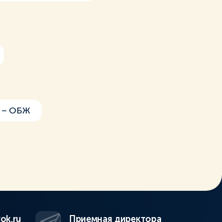
 – ОБЖ
ok.ru
Приемная директора