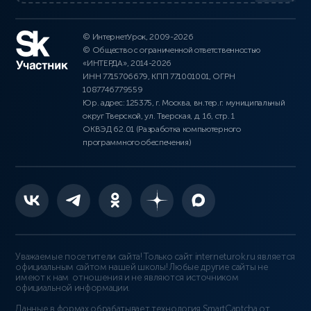
© ИнтернетУрок, 2009-2026
© Общество с ограниченной ответственностью
«ИНТЕРДА», 2014-2026
ИНН 7715706679, КПП 771001001, ОГРН
1087746779559
Юр. адрес: 125375, г. Москва, вн.тер.г. муниципальный
округ Тверской, ул. Тверская, д. 16, стр. 1
ОКВЭД 62.01 (Разработка компьютерного
программного обеспечения)
Уважаемые посетители сайта! Только сайт interneturok.ru является
официальным сайтом нашей школы! Любые другие сайты не
имеют к нам отношения и не являются источником
официальной информации.
Данные в формах обрабатывает технология
SmartCaptcha от