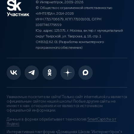
© ИнтернетУрок, 2009-2026
© Общество с ограниченной ответственностью
«ИНТЕРДА», 2014-2026
ИНН 7715706679, КПП 771001001, ОГРН
1087746779559
Юр. адрес: 125375, г. Москва, вн.тер.г. муниципальный
округ Тверской, ул. Тверская, д. 16, стр. 1
ОКВЭД 62.01 (Разработка компьютерного
программного обеспечения)
Уважаемые посетители сайта! Только сайт interneturok.ru является
официальным сайтом нашей школы! Любые другие сайты не
имеют к нам отношения и не являются источником
официальной информации.
Данные в формах обрабатывает технология
SmartCaptcha от
Яндекс
Интерактивная платформа «Домашняя Школа “ИнтернетУрок”»