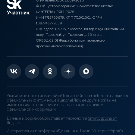
© ИнтернетУрок, 2009-2026
© Общество с ограниченной ответственностью
«ИНТЕРДА», 2014-2026
ИНН 7715706679, КПП 771001001, ОГРН
1087746779559
Юр. адрес: 125375, г. Москва, вн.тер.г. муниципальный
округ Тверской, ул. Тверская, д. 16, стр. 1
ОКВЭД 62.01 (Разработка компьютерного
программного обеспечения)
Уважаемые посетители сайта! Только сайт interneturok.ru является
официальным сайтом нашей школы! Любые другие сайты не
имеют к нам отношения и не являются источником
официальной информации.
Данные в формах обрабатывает технология
SmartCaptcha от
Яндекс
Интерактивная платформа «Домашняя Школа “ИнтернетУрок”»