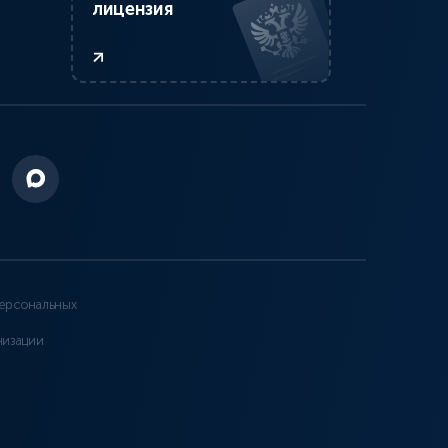
лицензия
ерсональных
низации