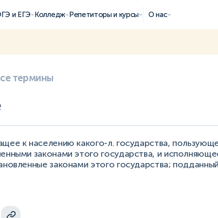
ГЭ и ЕГЭ
Колледж
Репетиторы и курсы
О нас
все термины
е
ащее к населению какого-л. государства, пользующ
ченными законами этого государства, и исполняюще
ановленные законами этого государства; подданный