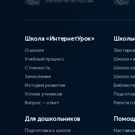
бесплатно по России
Школа «ИнтернетУрок»
Школьн
О школе
Экстерн
Учебный процесс
Школа • 
Стоимость
Школа л
Зачисление
Школа эк
История развития
Библиоте
Успехи учеников
Подготов
Вопрос – ответ
Репетит
Для дошкольников
Помощ
Подготовка к школе
Наставни