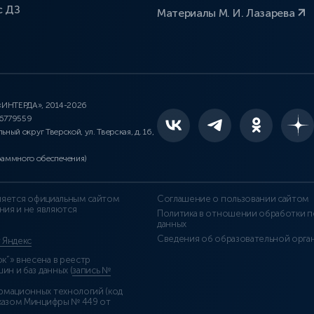
с ДЗ
Материалы М. И. Лазарева
 «ИНТЕРДА», 2014-2026
46779559
льный округ Тверской, ул. Тверская, д. 16,
раммного обеспечения)
является официальным сайтом
Соглашение о пользовании сайтом
ния и не являются
Политика в отношении обработки п
данных
Сведения об образовательной орга
т Яндекс
”» внесена в реестр
н и баз данных (
запись №
рмационных технологий (код
казом Минцифры № 449 от