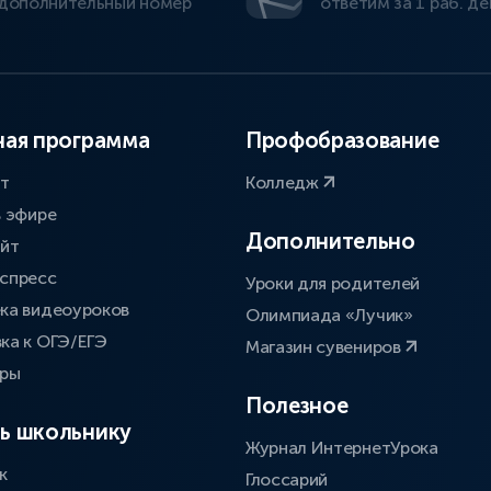
дополнительный номер
ответим за 1 раб. де
ая программа
Профобразование
ат
Колледж
в эфире
Дополнительно
айт
спресс
Уроки для родителей
ка видеоуроков
Олимпиада «Лучик»
ка к ОГЭ/ЕГЭ
Магазин сувениров
оры
Полезное
ь школьнику
Журнал ИнтернетУрока
к
Глоссарий