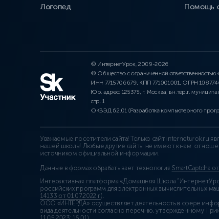
Логопед
Помощь 
© ИнтернетУрок, 2009-2026
© Общество с ограниченной ответственностью
ИНН 7715706679, КПП 771001001, ОГРН 10877
Юр. адрес: 125375, г. Москва, вн.тер.г. муниципа
стр. 1
ОКВЭД 62.01 (Разработка компьютерного прог
Уважаемые посетители сайта! Только сайт interneturok.ru 
нашей школы! Любые другие сайты не имеют к нам отноше
источником официальной информации.
Данные в формах обрабатывает технология
SmartCaptcha о
Интерактивная платформа «Домашняя Школа “ИнтернетУрок
российских программ для электронных вычислительных маши
14133 от 01.07.2022 г.
).
ООО «ИНТЕРДА» осуществляет деятельность в сфере инфо
вида деятельности согласно перечню, утверждённому При
11.05.2023: 16.01)