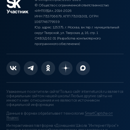
© Общество с ограниченной ответственностью
«ИНТЕРДА», 2014-2026
ИНН 7715706679, КПП 771001001, ОГРН
1087746779559
Юр. адрес: 125375, г. Москва, вн.тер.г. муниципальный
округ Тверской, ул. Тверская, д. 16, стр. 1
ОКВЭД 62.01 (Разработка компьютерного
программного обеспечения)
Уважаемые посетители сайта! Только сайт interneturok.ru является
официальным сайтом нашей школы! Любые другие сайты не
имеют к нам отношения и не являются источником
официальной информации.
Данные в формах обрабатывает технология
SmartCaptcha от
Яндекс
Интерактивная платформа «Домашняя Школа “ИнтернетУрок”»