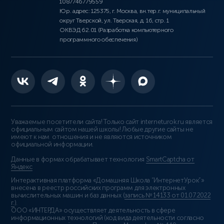
1087746779559
Юр. адрес: 125375, г. Москва, вн.тер.г. муниципальный
округ Тверской, ул. Тверская, д. 16, стр. 1
ОКВЭД 62.01 (Разработка компьютерного
программного обеспечения)
Уважаемые посетители сайта! Только сайт interneturok.ru является
официальным сайтом нашей школы! Любые другие сайты не
имеют к нам отношения и не являются источником
официальной информации.
Данные в формах обрабатывает технология
SmartCaptcha от
Яндекс
Интерактивная платформа «Домашняя Школа “ИнтернетУрок”»
внесена в реестр российских программ для электронных
вычислительных машин и баз данных (
запись № 14133 от 01.07.2022
г.
).
ООО «ИНТЕРДА» осуществляет деятельность в сфере
информационных технологий (код вида деятельности согласно