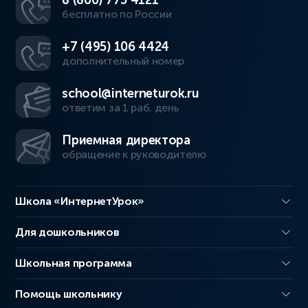
8 (800) 775 4121
бесплатно по России
+7 (495) 106 4424
дополнительный номер
school@interneturok.ru
ответим за 1 раб. день
Приемная директора
обращение к руководителю
Школа «ИнтернетУрок»
Для дошкольников
Школьная программа
Помощь школьнику