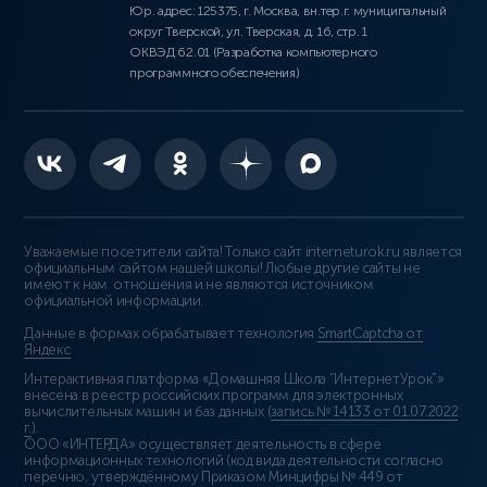
Юр. адрес: 125375, г. Москва, вн.тер.г. муниципальный
округ Тверской, ул. Тверская, д. 16, стр. 1
ОКВЭД 62.01 (Разработка компьютерного
программного обеспечения)
Уважаемые посетители сайта! Только сайт interneturok.ru является
официальным сайтом нашей школы! Любые другие сайты не
имеют к нам отношения и не являются источником
официальной информации.
Данные в формах обрабатывает технология
SmartCaptcha от
Яндекс
Интерактивная платформа «Домашняя Школа “ИнтернетУрок”»
внесена в реестр российских программ для электронных
вычислительных машин и баз данных (
запись № 14133 от 01.07.2022
г.
).
ООО «ИНТЕРДА» осуществляет деятельность в сфере
информационных технологий (код вида деятельности согласно
перечню, утверждённому Приказом Минцифры № 449 от