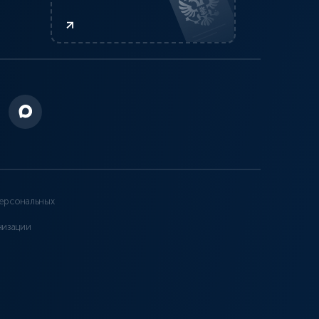
ерсональных
низации