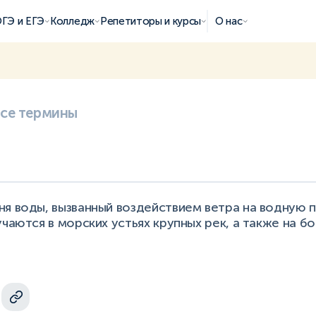
ГЭ и ЕГЭ
Колледж
Репетиторы и курсы
О нас
все термины
я воды, вызванный воздействием ветра на водную 
учаются в морских устьях крупных рек, а также на б