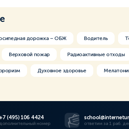
ме
осипедная дорожка – ОБЖ
Водитель
Т
Верховой пожар
Радиоактивные отходы
ерроризм
Духовное здоровье
Мелатони
+7 (495) 106 4424
school@internetur
дополнительный номер
ответим за 1 раб. де