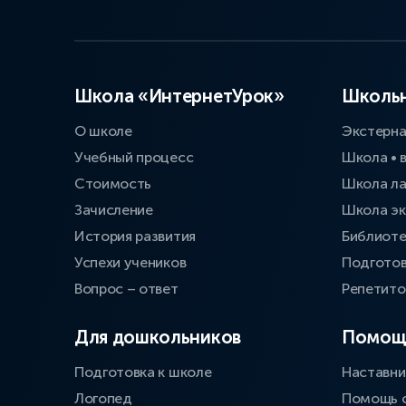
Школа «ИнтернетУрок»
Школьн
О школе
Экстерн
Учебный процесс
Школа • 
Стоимость
Школа л
Зачисление
Школа эк
История развития
Библиоте
Успехи учеников
Подготов
Вопрос – ответ
Репетит
Для дошкольников
Помощ
Подготовка к школе
Наставни
Логопед
Помощь 