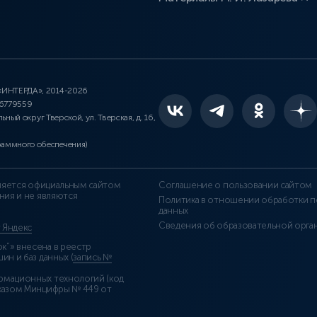
 «ИНТЕРДА», 2014-2026
46779559
льный округ Тверской, ул. Тверская, д. 16,
раммного обеспечения)
является официальным сайтом
Соглашение о пользовании сайтом
ния и не являются
Политика в отношении обработки п
данных
Сведения об образовательной орга
т Яндекс
”» внесена в реестр
н и баз данных (
запись №
рмационных технологий (код
казом Минцифры № 449 от