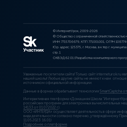
© ИнтернетУрок, 2009-2026
© Общество с ограниченной ответственностью
ИНН 7715706679, КПП 771001001, ОГРН 10877
Юр. адрес: 125375, г. Москва, вн.тер.г. муниципа
стр. 1
ОКВЭД 62.01 (Разработка компьютерного прог
Уважаемые посетители сайта! Только сайт interneturok.ru 
нашей школы! Любые другие сайты не имеют к нам отноше
источником официальной информации.
Данные в формах обрабатывает технология
SmartCaptcha о
Интерактивная платформа «Домашняя Школа “ИнтернетУрок
российских программ для электронных вычислительных маши
14133 от 01.07.2022 г.
).
ООО «ИНТЕРДА» осуществляет деятельность в сфере инфо
вида деятельности согласно перечню, утверждённому При
11.05.2023: 16.01)
Подробнее о платформе
.