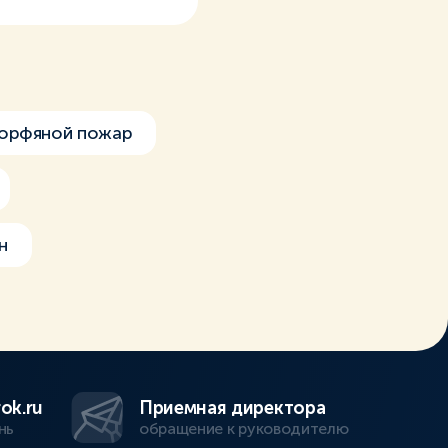
орфяной пожар
н
ok.ru
Приемная директора
нь
обращение к руководителю