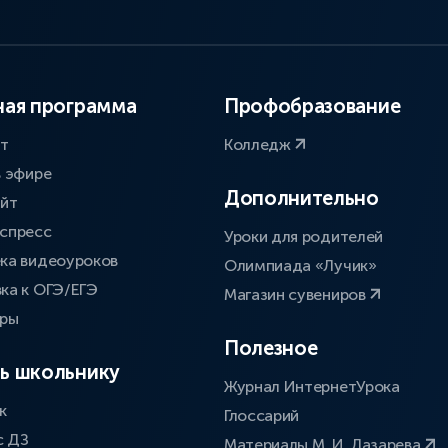
ая программа
Профобразование
ат
Колледж
в эфире
Дополнительно
айт
спресс
Уроки для родителей
ка видеоуроков
Олимпиада «Лучик»
ка к ОГЭ/ЕГЭ
Магазин сувениров
оры
Полезное
ь школьнику
Журнал ИнтернетУрока
к
Глоссарий
с ДЗ
Материалы М. И. Лазарева