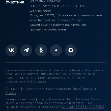
«ИНТЕРДА», 2014-2026
ИНН 7715706679, КПП 771001001, ОГРН
1087746779559
Юр. адрес: 125375, г. Москва, вн.тер.г. муниципальный
округ Тверской, ул. Тверская, д. 16, стр. 1
ОКВЭД 62.01 (Разработка компьютерного
программного обеспечения)
Уважаемые посетители сайта! Только сайт interneturok.ru является
официальным сайтом нашей школы! Любые другие сайты не
имеют к нам отношения и не являются источником
официальной информации.
Данные в формах обрабатывает технология
SmartCaptcha от
Яндекс
Интерактивная платформа «Домашняя Школа “ИнтернетУрок”»
внесена в реестр российских программ для электронных
вычислительных машин и баз данных (
запись № 14133 от 01.07.2022
г.
).