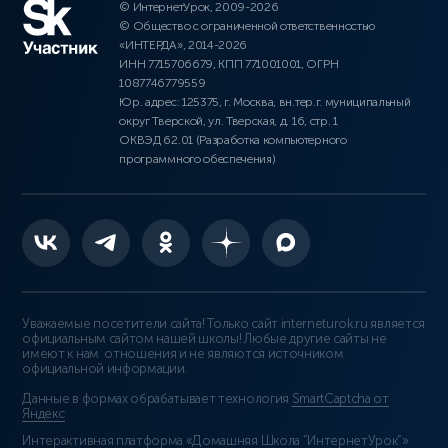
© ИнтернетУрок, 2009-2026
© Общество с ограниченной ответственностью
«ИНТЕРДА», 2014-2026
ИНН 7715706679, КПП 771001001, ОГРН
1087746779559
Юр. адрес: 125375, г. Москва, вн.тер.г. муниципальный
округ Тверской, ул. Тверская, д. 16, стр. 1
ОКВЭД 62.01 (Разработка компьютерного
программного обеспечения)
Уважаемые посетители сайта! Только сайт interneturok.ru является
официальным сайтом нашей школы! Любые другие сайты не
имеют к нам отношения и не являются источником
официальной информации.
Данные в формах обрабатывает технология
SmartCaptcha от
Яндекс
Интерактивная платформа «Домашняя Школа “ИнтернетУрок”»