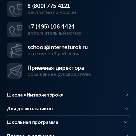
8 (800) 775 4121
бесплатно по России
+7 (495) 106 4424
дополнительный номер
school@interneturok.ru
ответим за 1 раб. день
Приемная директора
обращение к руководителю
Школа «ИнтернетУрок»
Для дошкольников
Школьная программа
Помощь школьнику