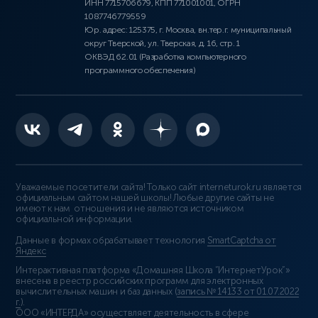
ИНН 7715706679, КПП 771001001, ОГРН
1087746779559
Юр. адрес: 125375, г. Москва, вн.тер.г. муниципальный
округ Тверской, ул. Тверская, д. 16, стр. 1
ОКВЭД 62.01 (Разработка компьютерного
программного обеспечения)
Уважаемые посетители сайта! Только сайт interneturok.ru является
официальным сайтом нашей школы! Любые другие сайты не
имеют к нам отношения и не являются источником
официальной информации.
Данные в формах обрабатывает технология
SmartCaptcha от
Яндекс
Интерактивная платформа «Домашняя Школа “ИнтернетУрок”»
внесена в реестр российских программ для электронных
вычислительных машин и баз данных (
запись № 14133 от 01.07.2022
г.
).
ООО «ИНТЕРДА» осуществляет деятельность в сфере