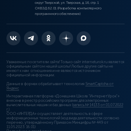
округ Тверской, ул. Тверская, д. 16, стр. 1
ОКВЭД 62.01 (Разработка компьютерного
программного обеспечения)
Уважаемые посетители сайта! Только сайт interneturok.ru является
официальным сайтом нашей школы! Любые другие сайты не
имеют к нам отношения и не являются источником
официальной информации.
Данные в формах обрабатывает технология
SmartCaptcha от
Яндекс
Интерактивная платформа «Домашняя Школа “ИнтернетУрок”»
внесена в реестр российских программ для электронных
вычислительных машин и баз данных (
запись № 14133 от 01.07.2022
г.
).
ООО «ИНТЕРДА» осуществляет деятельность в сфере
информационных технологий (код вида деятельности согласно
перечню, утверждённому Приказом Минцифры № 449 от
11.05.2023: 16.01)