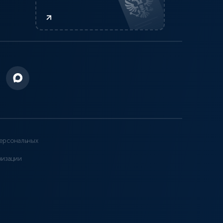
ерсональных
низации