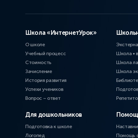
Школа «ИнтернетУрок»
Школьн
О школе
Экстерн
Учебный процесс
Школа • 
Стоимость
Школа л
Зачисление
Школа эк
История развития
Библиоте
Успехи учеников
Подготов
Вопрос – ответ
Репетит
Для дошкольников
Помощ
Подготовка к школе
Наставни
Логопед
Помощь 