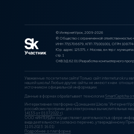
© ИнтернетУрок, 2009-2026
© Общество с ограниченной ответственностью
ИНН 7715706679, КПП 771001001, ОГРН 10877
Юр. адрес: 125375, г. Москва, вн.тер.г. муниципа
стр. 1
ОКВЭД 62.01 (Разработка компьютерного прог
Уважаемые посетители сайта! Только сайт interneturok.ru 
нашей школы! Любые другие сайты не имеют к нам отноше
источником официальной информации.
Данные в формах обрабатывает технология
SmartCaptcha о
Интерактивная платформа «Домашняя Школа “ИнтернетУрок
российских программ для электронных вычислительных маши
14133 от 01.07.2022 г.
).
ООО «ИНТЕРДА» осуществляет деятельность в сфере инфо
вида деятельности согласно перечню, утверждённому При
11.05.2023: 16.01)
Подробнее о платформе
.