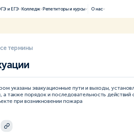
ГЭ и ЕГЭ
Колледж
Репетиторы и курсы
О нас
все термины
куации
ром указаны эвакуационные пути и выходы, установ
, а также порядок и последовательность действи
ъекте при возникновении пожара