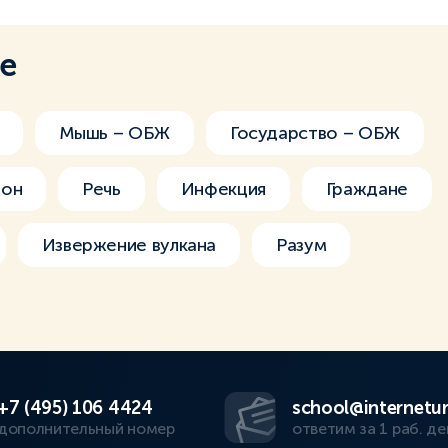
ме
Мышь – ОБЖ
Государство – ОБЖ
зон
Речь
Инфекция
Граждане
Извержение вулкана
Разум
+7 (495) 106 4424
school@internetur
дополнительный номер
ответим за 1 раб. де