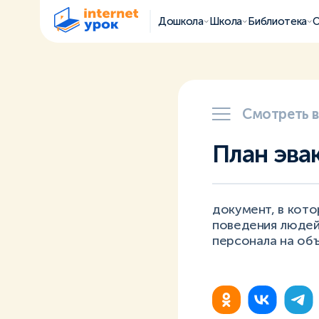
Дошкола
Школа
Библиотека
О
Смотреть 
План эва
документ, в кото
поведения людей
персонала на об