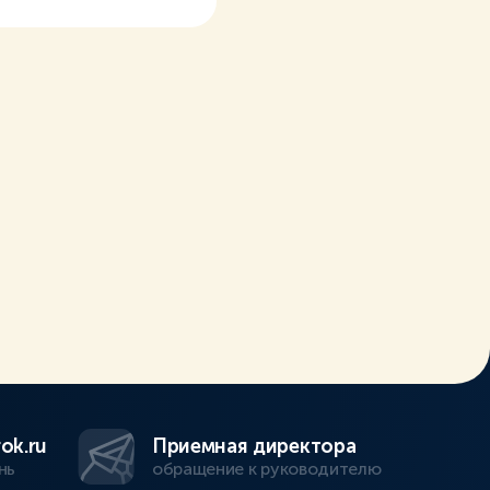
ok.ru
Приемная директора
нь
обращение к руководителю