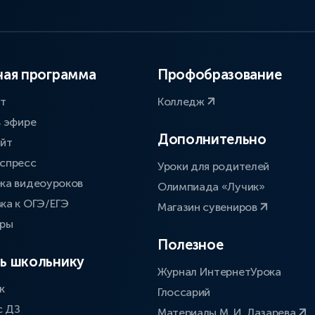
ая программа
Профобразование
ат
Колледж
в эфире
Дополнительно
айт
спресс
Уроки для родителей
ка видеоуроков
Олимпиада «Лучик»
ка к ОГЭ/ЕГЭ
Магазин сувениров
оры
Полезное
ь школьнику
Журнал ИнтернетУрока
к
Глоссарий
с ДЗ
Материалы М. И. Лазарева