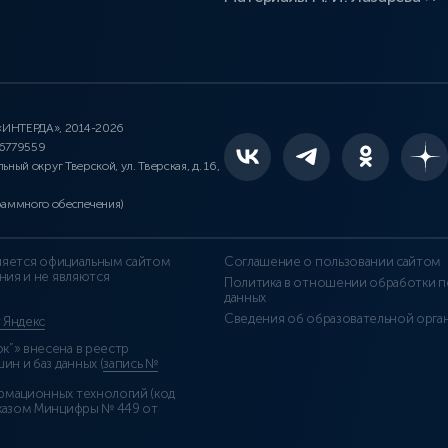
 «ИНТЕРДА», 2014-2026
46779559
льный округ Тверской, ул. Тверская, д. 16,
раммного обеспечения)
является официальным сайтом
Соглашение о пользовании сайтом
ния и не являются
Политика в отношении обработки п
данных
Сведения об образовательной орга
т Яндекс
”» внесена в реестр
н и баз данных (
запись №
рмационных технологий (код
казом Минцифры № 449 от