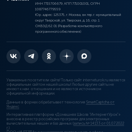
ИНН 7715706679, КПП 771001001, ОГРН
1087746779559
Юр. адрес: 125375, г. Москва, вн.тер.г. муниципальный
округ Тверской, ул. Тверская, д. 16, стр. 1
ОКВЭД 62.01 (Разработка компьютерного
программного обеспечения)
Уважаемые посетители сайта! Только сайт interneturok.ru является
официальным сайтом нашей школы! Любые другие сайты не
имеют к нам отношения и не являются источником
официальной информации.
Данные в формах обрабатывает технология
SmartCaptcha от
Яндекс
Интерактивная платформа «Домашняя Школа “ИнтернетУрок”»
внесена в реестр российских программ для электронных
вычислительных машин и баз данных (
запись № 14133 от 01.07.2022
г.
).