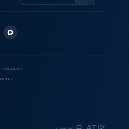
ерсональных
низации