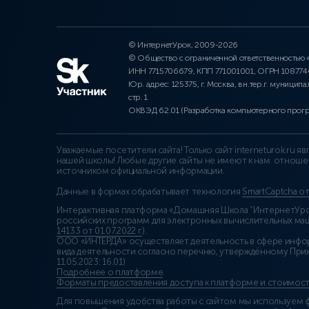
© ИнтернетУрок, 2009-2026
© Общество с ограниченной ответственностью
ИНН 7715706679, КПП 771001001, ОГРН 10877
Юр. адрес: 125375, г. Москва, вн.тер.г. муниципа
стр. 1
ОКВЭД 62.01 (Разработка компьютерного прог
Уважаемые посетители сайта! Только сайт interneturok.ru 
нашей школы! Любые другие сайты не имеют к нам отноше
источником официальной информации.
Данные в формах обрабатывает технология
SmartCaptcha о
Интерактивная платформа «Домашняя Школа “ИнтернетУрок
российских программ для электронных вычислительных маши
14133 от 01.07.2022 г.
).
ООО «ИНТЕРДА» осуществляет деятельность в сфере инфо
вида деятельности согласно перечню, утверждённому При
11.05.2023: 16.01)
Подробнее о платформе
.
Форматы предоставления доступа к платформе и стоимост
Для повышения удобства работы с сайтом мы используем ф