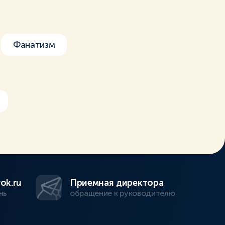
Фанатизм
ok.ru
Приемная директора
нь
обращение к руководителю