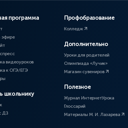
ая программа
Профобразование
ат
Колледж
в эфире
Дополнительно
айт
спресс
Уроки для родителей
ка видеоуроков
Олимпиада «Лучик»
ка к ОГЭ/ЕГЭ
Магазин сувениров
оры
Полезное
ь школьнику
Журнал ИнтернетУрока
к
Глоссарий
с ДЗ
Материалы М. И. Лазарева