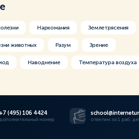
ме
болезни
Наркомания
Землетрясения
зни животных
Разум
Зрение
иод
Наводнение
Температура воздуха
+7 (495) 106 4424
school@internetur
дополнительный номер
ответим за 1 раб. де