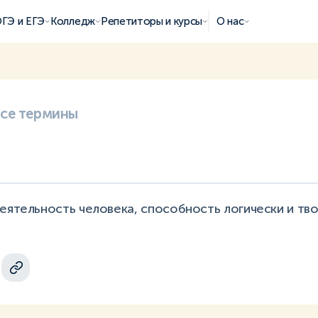
ГЭ и ЕГЭ
Колледж
Репетиторы и курсы
О нас
все термины
еятельность человека, способность логически и тв