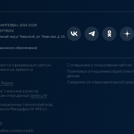
 «ИНТЕРДА», 2014-2026
46779559
льный округ Тверской, ул. Тверская, д. 16,
раммного обеспечения)
является официальным сайтом
Соглашение о пользовании сайтом
ния и не являются
Политика в отношении обработки п
данных
Сведения об образовательной орга
т Яндекс
”» внесена в реестр
н и баз данных (
запись №
рмационных технологий (код
казом Минцифры № 449 от
ь
.
айлы cookie и веб-