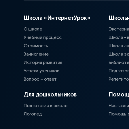
Школа «ИнтернетУрок»
Школьн
О школе
Экстерн
Учебный процесс
Школа • 
Стоимость
Школа л
Зачисление
Школа эк
История развития
Библиоте
Успехи учеников
Подготов
Вопрос – ответ
Репетит
Для дошкольников
Помощ
Подготовка к школе
Наставни
Логопед
Помощь 