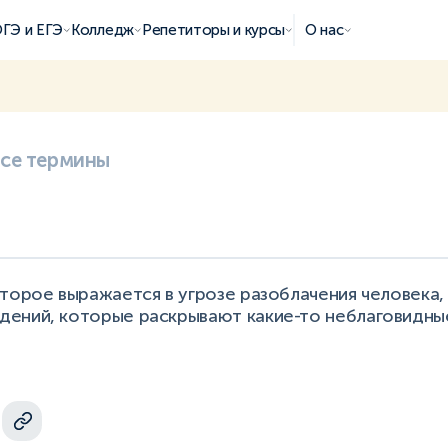
ГЭ и ЕГЭ
Колледж
Репетиторы и курсы
О нас
все термины
оторое выражается в угрозе разоблачения человека
ений, которые раскрывают какие-то неблаговидные