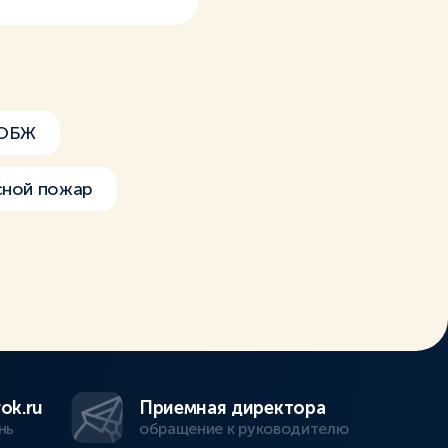
 ОБЖ
сной пожар
ok.ru
Приемная директора
нь
обращение к руководителю