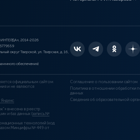
 «ИНТЕРДА», 2014-2026
46779559
льный округ Тверской, ул. Тверская, д. 16,
раммного обеспечения)
является официальным сайтом
Соглашение о пользовании сайтом
ния и не являются
Политика в отношении обработки п
данных
Сведения об образовательной орга
т Яндекс
”» внесена в реестр
н и баз данных (
запись №
рмационных технологий (код
казом Минцифры № 449 от