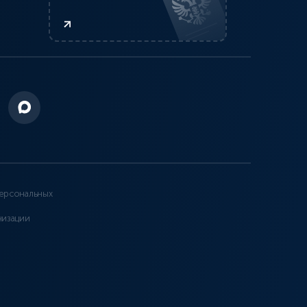
ерсональных
низации