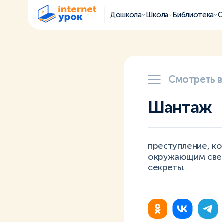
Дошкола
Школа
Библиотека
О
Смотреть 
Шантаж
преступление, к
окружающим свед
секреты.