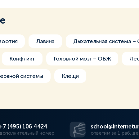
ме
зоотия
Лавина
Дыхательная система –
Конфликт
Головной мозг – ОБЖ
Ле
ервной системы
Клещи
+7 (495) 106 4424
school@internetur
дополнительный номер
ответим за 1 раб. де