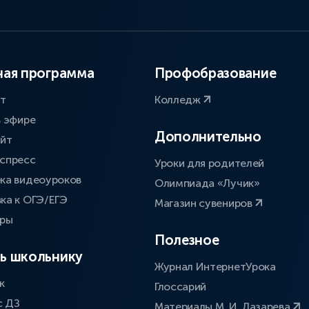
ая программа
Профобразование
ат
Колледж
в эфире
Дополнительно
айт
спресс
Уроки для родителей
ка видеоуроков
Олимпиада «Лучик»
ка к ОГЭ/ЕГЭ
Магазин сувениров
оры
Полезное
ь школьнику
Журнал ИнтернетУрока
к
Глоссарий
с ДЗ
Материалы М. И. Лазарева