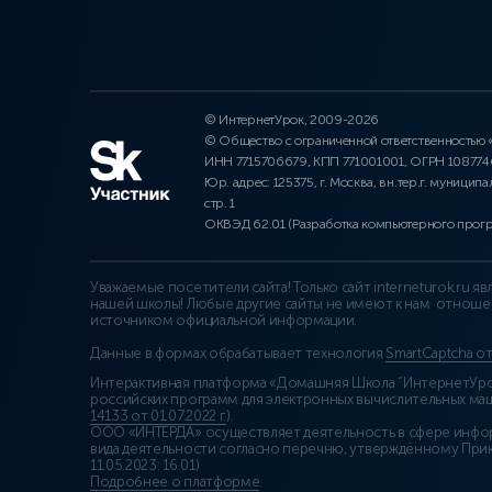
© ИнтернетУрок, 2009-2026
© Общество с ограниченной ответственностью
ИНН 7715706679, КПП 771001001, ОГРН 10877
Юр. адрес: 125375, г. Москва, вн.тер.г. муниципа
стр. 1
ОКВЭД 62.01 (Разработка компьютерного прог
Уважаемые посетители сайта! Только сайт interneturok.ru 
нашей школы! Любые другие сайты не имеют к нам отноше
источником официальной информации.
Данные в формах обрабатывает технология
SmartCaptcha о
Интерактивная платформа «Домашняя Школа “ИнтернетУрок
российских программ для электронных вычислительных маши
14133 от 01.07.2022 г.
).
ООО «ИНТЕРДА» осуществляет деятельность в сфере инфо
вида деятельности согласно перечню, утверждённому При
11.05.2023: 16.01)
Подробнее о платформе
.