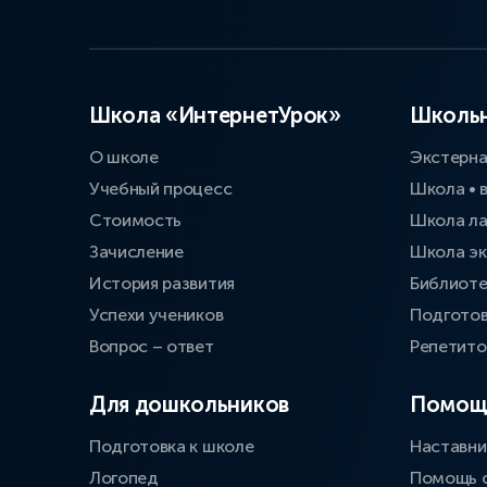
Школа «ИнтернетУрок»
Школьн
О школе
Экстерн
Учебный процесс
Школа • 
Стоимость
Школа л
Зачисление
Школа эк
История развития
Библиоте
Успехи учеников
Подготов
Вопрос – ответ
Репетит
Для дошкольников
Помощ
Подготовка к школе
Наставни
Логопед
Помощь 