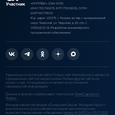
«ИНТЕРДА», 2014-2026
ИНН 7715706679, КПП 771001001, ОГРН
1087746779559
Юр. адрес: 125375, г. Москва, вн.тер.г. муниципальный
округ Тверской, ул. Тверская, д. 16, стр. 1
ОКВЭД 62.01 (Разработка компьютерного
программного обеспечения)
Уважаемые посетители сайта! Только сайт interneturok.ru является
официальным сайтом нашей школы! Любые другие сайты не
имеют к нам отношения и не являются источником
официальной информации.
Данные в формах обрабатывает технология
SmartCaptcha от
Яндекс
Интерактивная платформа «Домашняя Школа “ИнтернетУрок”»
внесена в реестр российских программ для электронных
вычислительных машин и баз данных (
запись № 14133 от 01.07.2022