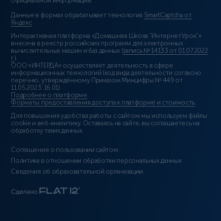
официальной информации.
Данные в формах обрабатывает технология
SmartCaptcha от
Яндекс
Интерактивная платформа «Домашняя Школа “ИнтернетУрок”»
внесена в реестр российских программ для электронных
вычислительных машин и баз данных (
запись № 14133 от 01.07.2022
г.
).
ООО «ИНТЕРДА» осуществляет деятельность в сфере
информационных технологий (код вида деятельности согласно
перечню, утверждённому Приказом Минцифры № 449 от
11.05.2023: 16.01)
Подробнее о платформе
.
Форматы предоставления доступа к платформе и стоимость
.
Для повышения удобства работы с сайтом мы используем файлы
cookie и веб-аналитику. Оставаясь на сайте, вы соглашаетесь на
обработку таких данных.
Соглашение о пользовании сайтом
Политика в отношении обработки персональных данных
Сведения об образовательной организации