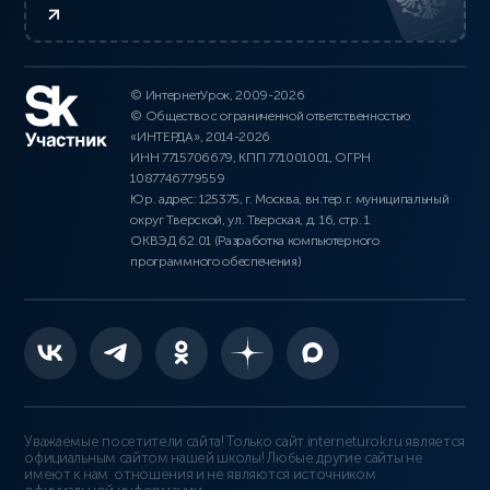
© ИнтернетУрок, 2009-2026
© Общество с ограниченной ответственностью
«ИНТЕРДА», 2014-2026
ИНН 7715706679, КПП 771001001, ОГРН
1087746779559
Юр. адрес: 125375, г. Москва, вн.тер.г. муниципальный
округ Тверской, ул. Тверская, д. 16, стр. 1
ОКВЭД 62.01 (Разработка компьютерного
программного обеспечения)
Уважаемые посетители сайта! Только сайт interneturok.ru является
официальным сайтом нашей школы! Любые другие сайты не
имеют к нам отношения и не являются источником