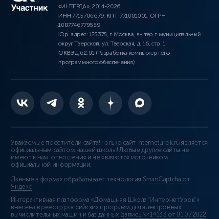
«ИНТЕРДА», 2014-2026
ИНН 7715706679, КПП 771001001, ОГРН
1087746779559
Юр. адрес: 125375, г. Москва, вн.тер.г. муниципальный
округ Тверской, ул. Тверская, д. 16, стр. 1
ОКВЭД 62.01 (Разработка компьютерного
программного обеспечения)
Уважаемые посетители сайта! Только сайт interneturok.ru является
официальным сайтом нашей школы! Любые другие сайты не
имеют к нам отношения и не являются источником
официальной информации.
Данные в формах обрабатывает технология
SmartCaptcha от
Яндекс
Интерактивная платформа «Домашняя Школа “ИнтернетУрок”»
внесена в реестр российских программ для электронных
вычислительных машин и баз данных (
запись № 14133 от 01.07.2022