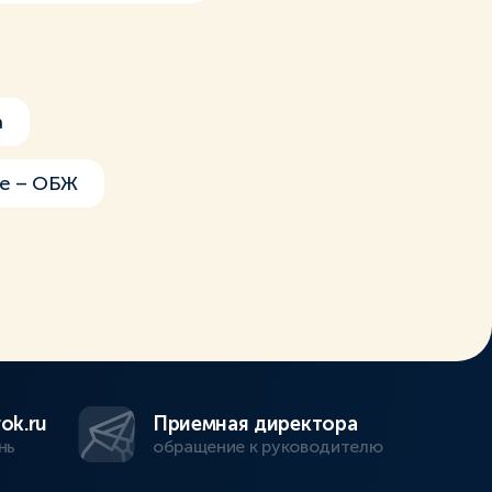
а
е – ОБЖ
ok.ru
Приемная директора
нь
обращение к руководителю