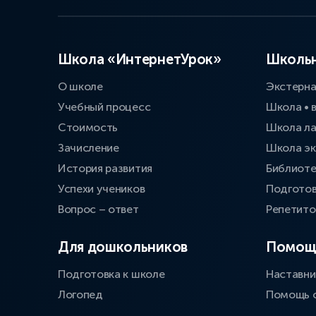
Школа «ИнтернетУрок»
Школьн
О школе
Экстерн
Учебный процесс
Школа • 
Стоимость
Школа л
Зачисление
Школа эк
История развития
Библиоте
Успехи учеников
Подготов
Вопрос – ответ
Репетит
Для дошкольников
Помощ
Подготовка к школе
Наставни
Логопед
Помощь 