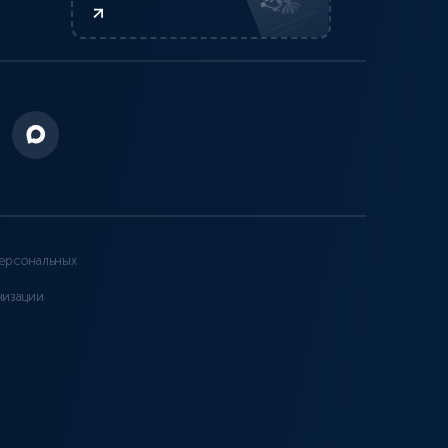
ерсональных
низации