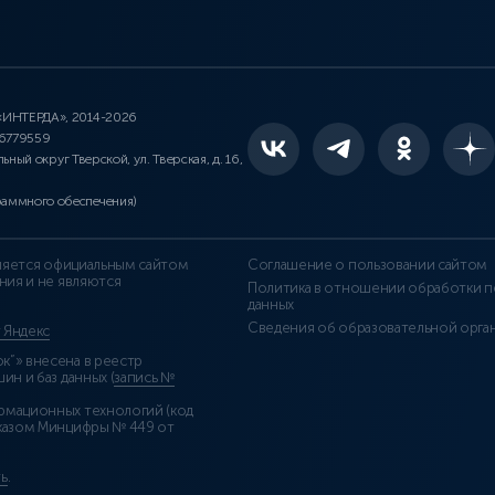
 «ИНТЕРДА», 2014-2026
46779559
льный округ Тверской, ул. Тверская, д. 16,
раммного обеспечения)
является официальным сайтом
Соглашение о пользовании сайтом
ния и не являются
Политика в отношении обработки п
данных
Сведения об образовательной орга
т Яндекс
”» внесена в реестр
н и баз данных (
запись №
рмационных технологий (код
казом Минцифры № 449 от
ь
.