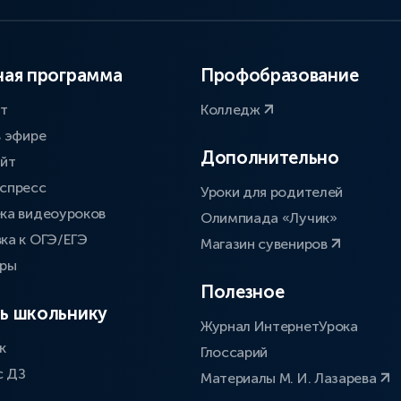
ая программа
Профобразование
ат
Колледж
в эфире
Дополнительно
айт
спресс
Уроки для родителей
ка видеоуроков
Олимпиада «Лучик»
ка к ОГЭ/ЕГЭ
Магазин сувениров
оры
Полезное
ь школьнику
Журнал ИнтернетУрока
к
Глоссарий
с ДЗ
Материалы М. И. Лазарева