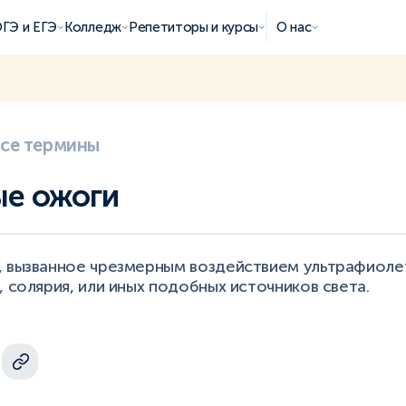
ГЭ и ЕГЭ
Колледж
Репетиторы и курсы
О нас
все термины
е ожоги
, вызванное чрезмерным воздействием ультрафиоле
, солярия, или иных подобных источников света.