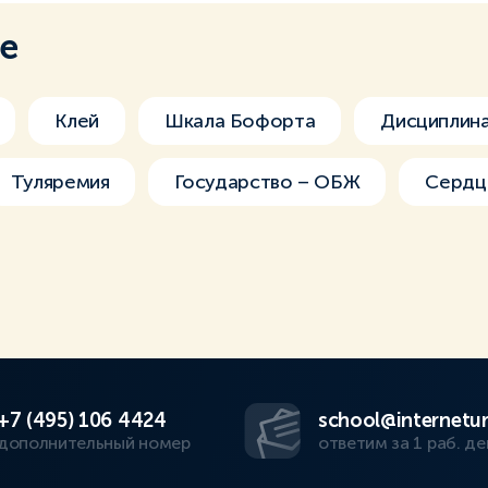
ме
Клей
Шкала Бофорта
Дисциплин
Туляремия
Государство – ОБЖ
Сердц
+7 (495) 106 4424
school@internetur
дополнительный номер
ответим за 1 раб. де