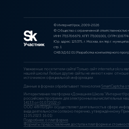
© ИнтернетУрок, 2009-2026
© Общество с ограниченной ответственностью
ИНН 7715706679, КПП 771001001, ОГРН 10877
Юр. адрес: 125375, г. Москва, вн.тер.г. муниципа
стр. 1
ОКВЭД 62.01 (Разработка компьютерного прог
Уважаемые посетители сайта! Только сайт interneturok.ru 
нашей школы! Любые другие сайты не имеют к нам отноше
источником официальной информации.
Данные в формах обрабатывает технология
SmartCaptcha о
Интерактивная платформа «Домашняя Школа “ИнтернетУрок
российских программ для электронных вычислительных маши
14133 от 01.07.2022 г.
).
ООО «ИНТЕРДА» осуществляет деятельность в сфере инфо
вида деятельности согласно перечню, утверждённому При
11.05.2023: 16.01)
Подробнее о платформе
.
Форматы предоставления доступа к платформе и стоимост