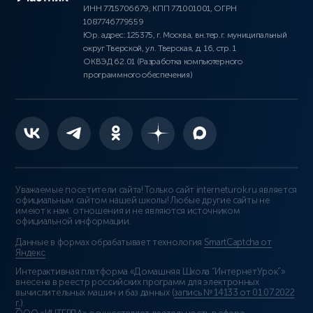
ИНН 7715706679, КПП 771001001, ОГРН
1087746779559
Юр. адрес: 125375, г. Москва, вн.тер.г. муниципальный
округ Тверской, ул. Тверская, д. 16, стр. 1
ОКВЭД 62.01 (Разработка компьютерного
программного обеспечения)
Уважаемые посетители сайта! Только сайт interneturok.ru является
официальным сайтом нашей школы! Любые другие сайты не
имеют к нам отношения и не являются источником
официальной информации.
Данные в формах обрабатывает технология
SmartCaptcha от
Яндекс
Интерактивная платформа «Домашняя Школа “ИнтернетУрок”»
внесена в реестр российских программ для электронных
вычислительных машин и баз данных (
запись № 14133 от 01.07.2022
г.
).