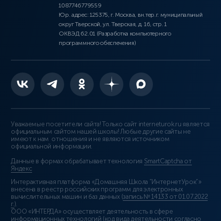
1087746779559
Юр. адрес: 125375, г. Москва, вн.тер.г. муниципальный
округ Тверской, ул. Тверская, д. 16, стр. 1
ОКВЭД 62.01 (Разработка компьютерного
программного обеспечения)
Уважаемые посетители сайта! Только сайт interneturok.ru является
официальным сайтом нашей школы! Любые другие сайты не
имеют к нам отношения и не являются источником
официальной информации.
Данные в формах обрабатывает технология
SmartCaptcha от
Яндекс
Интерактивная платформа «Домашняя Школа “ИнтернетУрок”»
внесена в реестр российских программ для электронных
вычислительных машин и баз данных (
запись № 14133 от 01.07.2022
г.
).
ООО «ИНТЕРДА» осуществляет деятельность в сфере
информационных технологий (код вида деятельности согласно