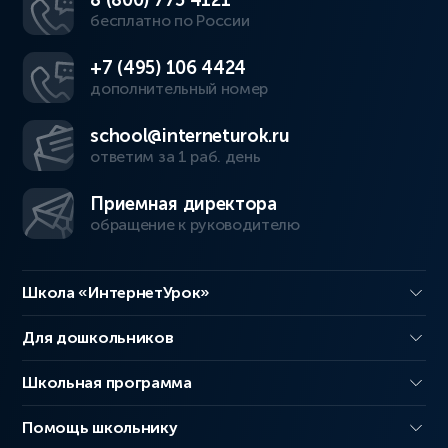
8 (800) 775 4121
бесплатно по России
+7 (495) 106 4424
дополнительный номер
school@interneturok.ru
ответим за 1 раб. день
Приемная директора
обращение к руководителю
Школа «ИнтернетУрок»
Для дошкольников
Школьная программа
Помощь школьнику