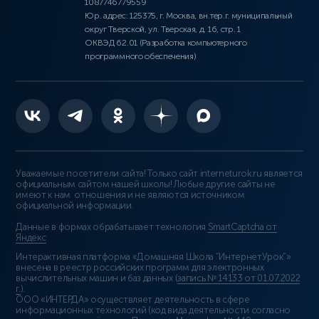
1087746779559
Юр. адрес: 125375, г. Москва, вн.тер.г. муниципальный
округ Тверской, ул. Тверская, д. 16, стр. 1
ОКВЭД 62.01 (Разработка компьютерного
программного обеспечения)
Уважаемые посетители сайта! Только сайт interneturok.ru является
официальным сайтом нашей школы! Любые другие сайты не
имеют к нам отношения и не являются источником
официальной информации.
Данные в формах обрабатывает технология
SmartCaptcha от
Яндекс
Интерактивная платформа «Домашняя Школа “ИнтернетУрок”»
внесена в реестр российских программ для электронных
вычислительных машин и баз данных (
запись № 14133 от 01.07.2022
г.
).
ООО «ИНТЕРДА» осуществляет деятельность в сфере
информационных технологий (код вида деятельности согласно