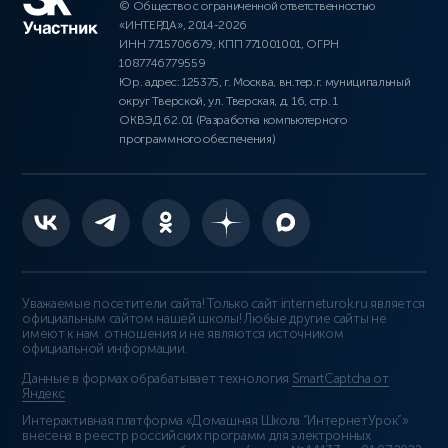
© Общество с ограниченной ответственностью
«ИНТЕРДА», 2014-2026
ИНН 7715706679, КПП 771001001, ОГРН
1087746779559
Юр. адрес: 125375, г. Москва, вн.тер.г. муниципальный
округ Тверской, ул. Тверская, д. 16, стр. 1
ОКВЭД 62.01 (Разработка компьютерного
программного обеспечения)
Уважаемые посетители сайта! Только сайт interneturok.ru является
официальным сайтом нашей школы! Любые другие сайты не
имеют к нам отношения и не являются источником
официальной информации.
Данные в формах обрабатывает технология
SmartCaptcha от
Яндекс
Интерактивная платформа «Домашняя Школа “ИнтернетУрок”»
внесена в реестр российских программ для электронных