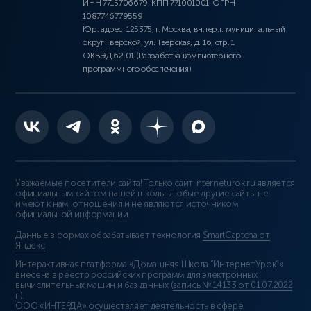
ИНН 7715706679, КПП 771001001, ОГРН
1087746779559
Юр. адрес: 125375, г. Москва, вн.тер.г. муниципальный
округ Тверской, ул. Тверская, д. 16, стр. 1
ОКВЭД 62.01 (Разработка компьютерного
программного обеспечения)
Уважаемые посетители сайта! Только сайт interneturok.ru является
официальным сайтом нашей школы! Любые другие сайты не
имеют к нам отношения и не являются источником
официальной информации.
Данные в формах обрабатывает технология
SmartCaptcha от
Яндекс
Интерактивная платформа «Домашняя Школа “ИнтернетУрок”»
внесена в реестр российских программ для электронных
вычислительных машин и баз данных (
запись № 14133 от 01.07.2022
г.
).
ООО «ИНТЕРДА» осуществляет деятельность в сфере