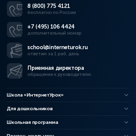
8 (800) 775 4121
бесплатно по России
+7 (495) 106 4424
дополнительный номер
school@interneturok.ru
ответим за 1 раб. день
Приемная директора
обращение к руководителю
Школа «ИнтернетУрок»
Для дошкольников
Школьная программа
Помощь школьнику