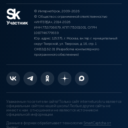
© ИнтернетУрок, 2009-2026
© Общество с ограниченной ответственностью
«ИНТЕРДА», 2014-2026
ИНН 7715706679, КПП 771001001, ОГРН
1087746779559
Юр. адрес: 125375, г. Москва, вн.тер.г. муниципальный
округ Тверской, ул. Тверская, д. 16, стр. 1
ОКВЭД 62.01 (Разработка компьютерного
программного обеспечения)
Уважаемые посетители сайта! Только сайт interneturok.ru является
официальным сайтом нашей школы! Любые другие сайты не
имеют к нам отношения и не являются источником
официальной информации.
Данные в формах обрабатывает технология
SmartCaptcha от
Яндекс