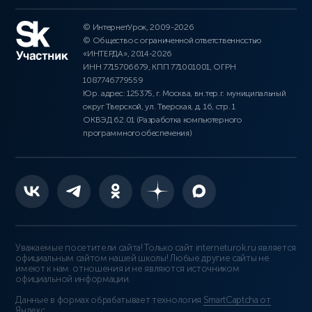
© ИнтернетУрок, 2009-2026
© Общество с ограниченной ответственностью
«ИНТЕРДА», 2014-2026
ИНН 7715706679, КПП 771001001, ОГРН
1087746779559
Юр. адрес: 125375, г. Москва, вн.тер.г. муниципальный
округ Тверской, ул. Тверская, д. 16, стр. 1
ОКВЭД 62.01 (Разработка компьютерного
программного обеспечения)
Уважаемые посетители сайта! Только сайт interneturok.ru является
официальным сайтом нашей школы! Любые другие сайты не
имеют к нам отношения и не являются источником
официальной информации.
Данные в формах обрабатывает технология
SmartCaptcha от
Яндекс