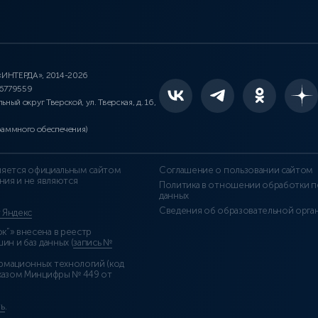
 «ИНТЕРДА», 2014-2026
46779559
льный округ Тверской, ул. Тверская, д. 16,
раммного обеспечения)
является официальным сайтом
Соглашение о пользовании сайтом
ния и не являются
Политика в отношении обработки п
данных
Сведения об образовательной орга
т Яндекс
”» внесена в реестр
н и баз данных (
запись №
рмационных технологий (код
казом Минцифры № 449 от
ь
.