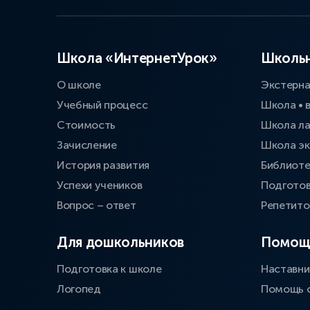
Школа «ИнтернетУрок»
Школьн
О школе
Экстерн
Учебный процесс
Школа • 
Стоимость
Школа л
Зачисление
Школа эк
История развития
Библиоте
Успехи учеников
Подготов
Вопрос – ответ
Репетит
Для дошкольников
Помощ
Подготовка к школе
Наставни
Логопед
Помощь 