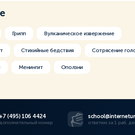
ме
Грипп
Вулканическое извержение
т
Стихийные бедствия
Сотрясение гол
е
Менингит
Оползни
+7 (495) 106 4424
school@internetur
дополнительный номер
ответим за 1 раб. де