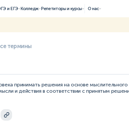
ГЭ и ЕГЭ
Колледж
Репетиторы и курсы
О нас
все термины
овека принимать решения на основе мыслительного
мысли и действия в соответствии с принятым решен