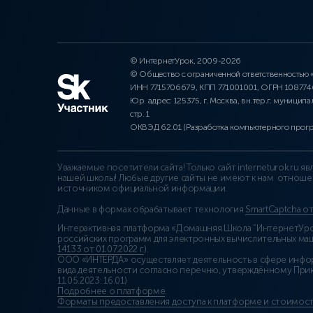
© ИнтернетУрок, 2009-2026
© Общество с ограниченной ответственностью
ИНН 7715706679, КПП 771001001, ОГРН 10877
Юр. адрес: 125375, г. Москва, вн.тер.г. муниципа
стр. 1
ОКВЭД 62.01 (Разработка компьютерного прог
Уважаемые посетители сайта! Только сайт interneturok.ru 
нашей школы! Любые другие сайты не имеют к нам отноше
источником официальной информации.
Данные в формах обрабатывает технология
SmartCaptcha о
Интерактивная платформа «Домашняя Школа “ИнтернетУрок
российских программ для электронных вычислительных маши
14133 от 01.07.2022 г.
).
ООО «ИНТЕРДА» осуществляет деятельность в сфере инфо
вида деятельности согласно перечню, утверждённому При
11.05.2023: 16.01)
Подробнее о платформе
.
Форматы предоставления доступа к платформе и стоимост