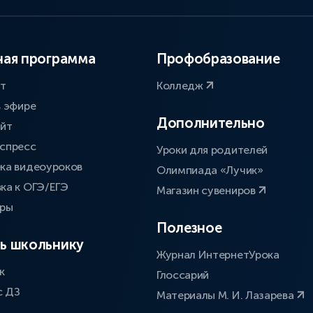
ая программа
Профобразование
ат
Колледж
в эфире
Дополнительно
айт
спресс
Уроки для родителей
ка видеоуроков
Олимпиада «Лучик»
ка к ОГЭ/ЕГЭ
Магазин сувениров
оры
Полезное
ь школьнику
Журнал ИнтернетУрока
к
Глоссарий
с ДЗ
Материалы М. И. Лазарева