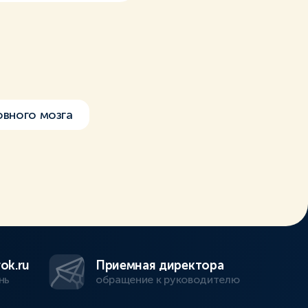
овного мозга
ok.ru
Приемная директора
нь
обращение к руководителю