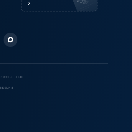
ерсональных
низации