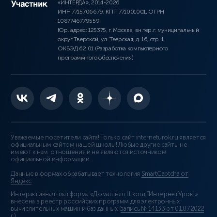
«ИНТЕРДА», 2014-2026
ИНН 7715706679, КПП 771001001, ОГРН
1087746779559
Юр. адрес: 125375, г. Москва, вн.тер.г. муниципальный
округ Тверской, ул. Тверская, д. 16, стр. 1
ОКВЭД 62.01 (Разработка компьютерного
программного обеспечения)
Уважаемые посетители сайта! Только сайт interneturok.ru является
официальным сайтом нашей школы! Любые другие сайты не
имеют к нам отношения и не являются источником
официальной информации.
Данные в формах обрабатывает технология
SmartCaptcha от
Яндекс
Интерактивная платформа «Домашняя Школа “ИнтернетУрок”»
внесена в реестр российских программ для электронных
вычислительных машин и баз данных (
запись № 14133 от 01.07.2022
г.
).