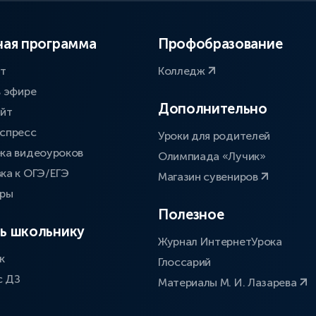
ая программа
Профобразование
ат
Колледж
в эфире
Дополнительно
айт
спресс
Уроки для родителей
ка видеоуроков
Олимпиада «Лучик»
ка к ОГЭ/ЕГЭ
Магазин сувениров
оры
Полезное
ь школьнику
Журнал ИнтернетУрока
к
Глоссарий
с ДЗ
Материалы М. И. Лазарева