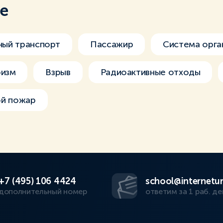
ме
ый транспорт
Пассажир
Система орга
ризм
Взрыв
Радиоактивные отходы
ой пожар
+7 (495) 106 4424
school@internetur
дополнительный номер
ответим за 1 раб. де