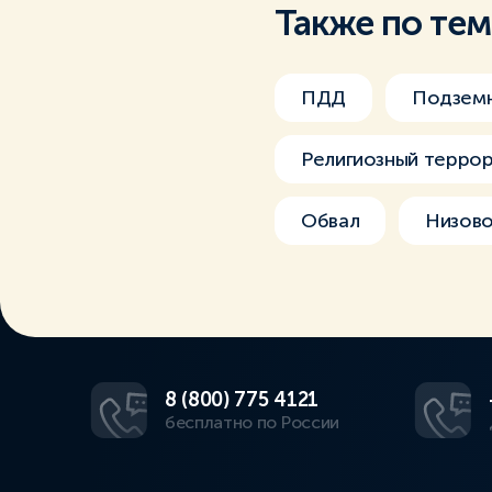
Также по те
ПДД
Подземн
Религиозный терро
Обвал
Низов
8 (800) 775 4121
бесплатно по России