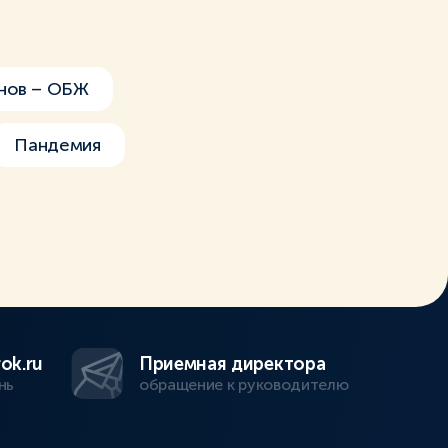
нов – ОБЖ
Пандемия
ok.ru
Приемная директора
нь
обращение к руководителю