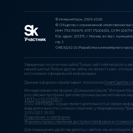
© ИнтернетУрок, 2009-2026
© Общество с ограниченной ответственностью
ИНН 7715706679, КПП 771001001, ОГРН 10877
Юр. адрес: 125375, г. Москва, вн.тер.г. муниципа
стр. 1
ОКВЭД 62.01 (Разработка компьютерного прог
Уважаемые посетители сайта! Только сайт interneturok.ru 
нашей школы! Любые другие сайты не имеют к нам отноше
источником официальной информации.
Данные в формах обрабатывает технология
SmartCaptcha о
Интерактивная платформа «Домашняя Школа “ИнтернетУрок
российских программ для электронных вычислительных маши
14133 от 01.07.2022 г.
).
ООО «ИНТЕРДА» осуществляет деятельность в сфере инфо
вида деятельности согласно перечню, утверждённому При
11.05.2023: 16.01)
Подробнее о платформе
.
Форматы предоставления доступа к платформе и стоимост
Для повышения удобства работы с сайтом мы используем ф