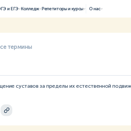
ГЭ и ЕГЭ
Колледж
Репетиторы и курсы
О нас
все термины
щение суставов за пределы их естественной подвиж