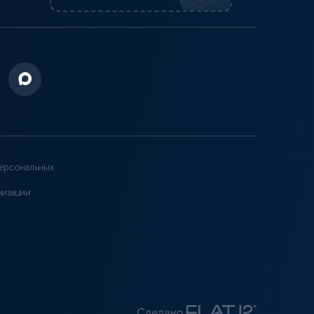
ерсональных
низации