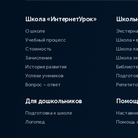
Школа «ИнтернетУрок»
Школьн
О школе
Экстерн
Учебный процесс
Школа • 
Стоимость
Школа л
Зачисление
Школа эк
История развития
Библиоте
Успехи учеников
Подготов
Вопрос – ответ
Репетит
Для дошкольников
Помощ
Подготовка к школе
Наставни
Логопед
Помощь 