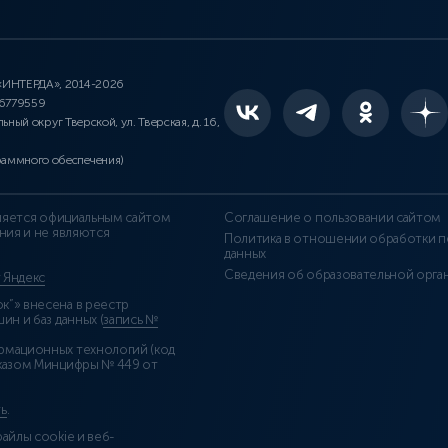
 «ИНТЕРДА», 2014-2026
46779559
льный округ Тверской, ул. Тверская, д. 16,
раммного обеспечения)
является официальным сайтом
Соглашение о пользовании сайтом
ния и не являются
Политика в отношении обработки п
данных
Сведения об образовательной орга
т Яндекс
”» внесена в реестр
н и баз данных (
запись №
рмационных технологий (код
казом Минцифры № 449 от
ь
.
айлы cookie и веб-