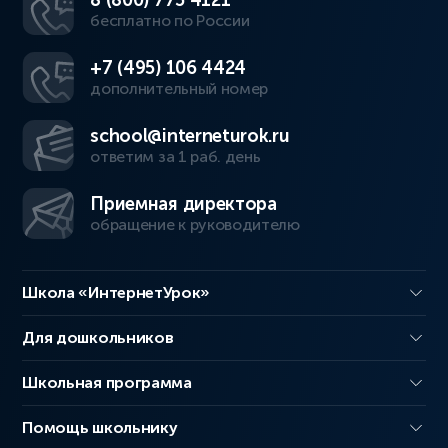
8 (800) 775 4121
бесплатно по России
+7 (495) 106 4424
дополнительный номер
school@interneturok.ru
ответим за 1 раб. день
Приемная директора
обращение к руководителю
Школа «ИнтернетУрок»
Для дошкольников
Школьная программа
Помощь школьнику