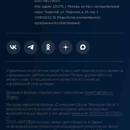
1087746779559
Юр. адрес: 125375, г. Москва, вн.тер.г. муниципальный
округ Тверской, ул. Тверская, д. 16, стр. 1
ОКВЭД 62.01 (Разработка компьютерного
программного обеспечения)
Уважаемые посетители сайта! Только сайт interneturok.ru является
официальным сайтом нашей школы! Любые другие сайты не
имеют к нам отношения и не являются источником
официальной информации.
Данные в формах обрабатывает технология
SmartCaptcha от
Яндекс
Интерактивная платформа «Домашняя Школа “ИнтернетУрок”»
внесена в реестр российских программ для электронных
вычислительных машин и баз данных (
запись № 14133 от 01.07.2022
г.
).
ООО «ИНТЕРДА» осуществляет деятельность в сфере
информационных технологий (код вида деятельности согласно