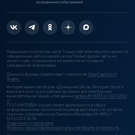
программного обеспечения)
Уважаемые посетители сайта! Только сайт interneturok.ru является
официальным сайтом нашей школы! Любые другие сайты не
имеют к нам отношения и не являются источником
официальной информации.
Данные в формах обрабатывает технология
SmartCaptcha от
Яндекс
Интерактивная платформа «Домашняя Школа “ИнтернетУрок”»
внесена в реестр российских программ для электронных
вычислительных машин и баз данных (
запись № 14133 от 01.07.2022
г.
).
ООО «ИНТЕРДА» осуществляет деятельность в сфере
информационных технологий (код вида деятельности согласно
перечню, утверждённому Приказом Минцифры № 449 от
11.05.2023: 16.01)
Подробнее о платформе
.
Форматы предоставления доступа к платформе и стоимость
.