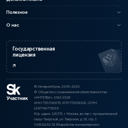
Полезное
О нас
Государственная
лицензия
© ИнтернетУрок, 2009-2026
© Общество с ограниченной ответственностью
«ИНТЕРДА», 2014-2026
ИНН 7715706679, КПП 771001001, ОГРН
1087746779559
Юр. адрес: 125375, г. Москва, вн.тер.г. муниципальный
округ Тверской, ул. Тверская, д. 16, стр. 1
ОКВЭД 62.01 (Разработка компьютерного