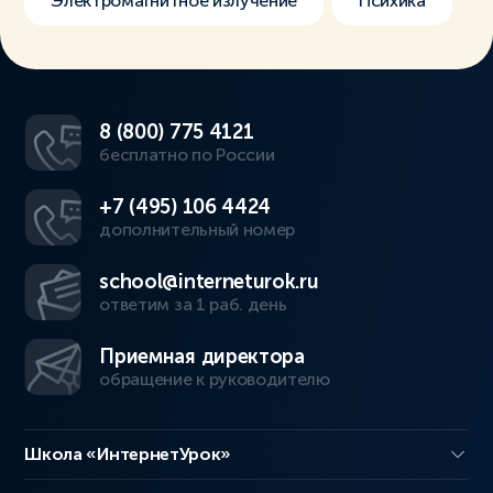
Электромагнитное излучение
Психика
8 (800) 775 4121
бесплатно по России
+7 (495) 106 4424
дополнительный номер
school@interneturok.ru
ответим за 1 раб. день
Приемная директора
обращение к руководителю
Школа «ИнтернетУрок»