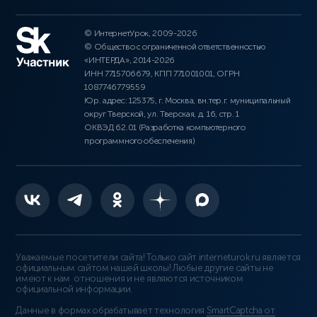
© ИнтернетУрок, 2009-2026
© Общество с ограниченной ответственностью
«ИНТЕРДА», 2014-2026
ИНН 7715706679, КПП 771001001, ОГРН
1087746779559
Юр. адрес: 125375, г. Москва, вн.тер.г. муниципальный
округ Тверской, ул. Тверская, д. 16, стр. 1
ОКВЭД 62.01 (Разработка компьютерного
программного обеспечения)
Уважаемые посетители сайта! Только сайт interneturok.ru является
официальным сайтом нашей школы! Любые другие сайты не
имеют к нам отношения и не являются источником
официальной информации.
Данные в формах обрабатывает технология
SmartCaptcha от