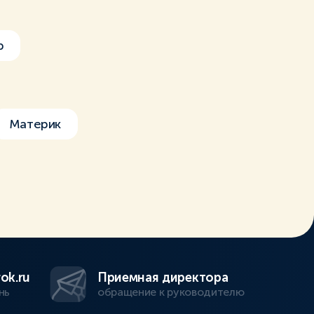
р
Материк
ok.ru
Приемная директора
нь
обращение к руководителю