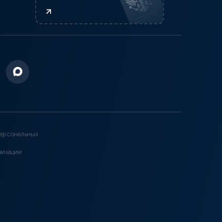
ерсональных
низации