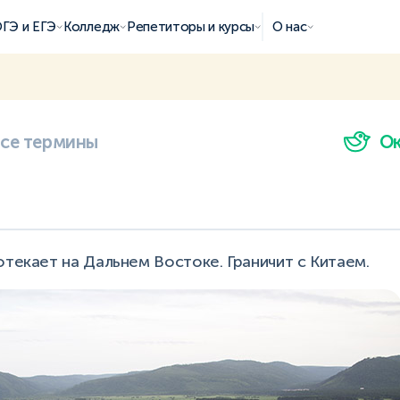
ГЭ и ЕГЭ
Колледж
Репетиторы и курсы
О нас
все термины
О
отекает на Дальнем Востоке. Граничит с Китаем.