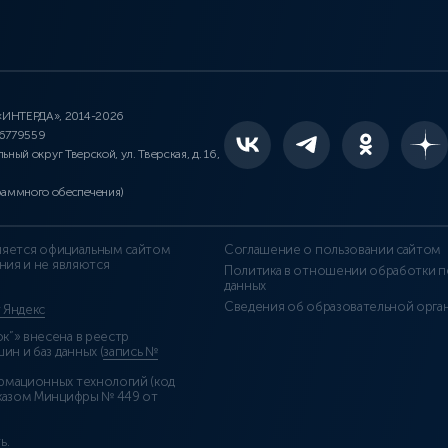
 «ИНТЕРДА», 2014-2026
46779559
льный округ Тверской, ул. Тверская, д. 16,
раммного обеспечения)
является официальным сайтом
Соглашение о пользовании сайтом
ния и не являются
Политика в отношении обработки п
данных
Сведения об образовательной орга
т Яндекс
”» внесена в реестр
н и баз данных (
запись №
рмационных технологий (код
казом Минцифры № 449 от
ь
.