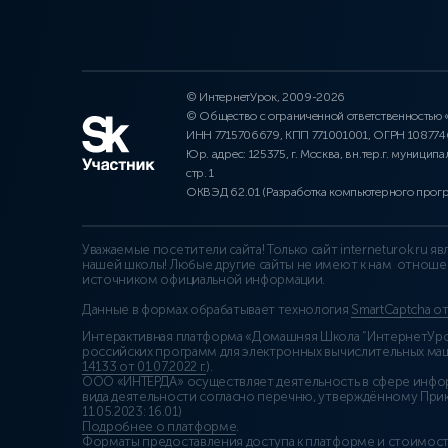
© ИнтернетУрок, 2009-2026
© Общество с ограниченной ответственностью
ИНН 7715706679, КПП 771001001, ОГРН 10877
Юр. адрес: 125375, г. Москва, вн.тер.г. муниципа
стр. 1
ОКВЭД 62.01 (Разработка компьютерного прог
Уважаемые посетители сайта! Только сайт interneturok.ru 
нашей школы! Любые другие сайты не имеют к нам отноше
источником официальной информации.
Данные в формах обрабатывает технология
SmartCaptcha о
Интерактивная платформа «Домашняя Школа “ИнтернетУрок
российских программ для электронных вычислительных маши
14133 от 01.07.2022 г.
).
ООО «ИНТЕРДА» осуществляет деятельность в сфере инфо
вида деятельности согласно перечню, утверждённому При
11.05.2023: 16.01)
Подробнее о платформе
.
Форматы предоставления доступа к платформе и стоимост