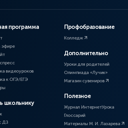
ая программа
Профобразование
ат
Колледж
в эфире
Дополнительно
айт
спресс
Уроки для родителей
ка видеоуроков
Олимпиада «Лучик»
ка к ОГЭ/ЕГЭ
Магазин сувениров
оры
Полезное
ь школьнику
Журнал ИнтернетУрока
к
Глоссарий
с ДЗ
Материалы М. И. Лазарева