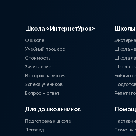
Школа «ИнтернетУрок»
Школьн
О школе
Экстерн
Учебный процесс
Школа • 
Стоимость
Школа л
Зачисление
Школа эк
История развития
Библиоте
Успехи учеников
Подготов
Вопрос – ответ
Репетит
Для дошкольников
Помощ
Подготовка к школе
Наставни
Логопед
Помощь 